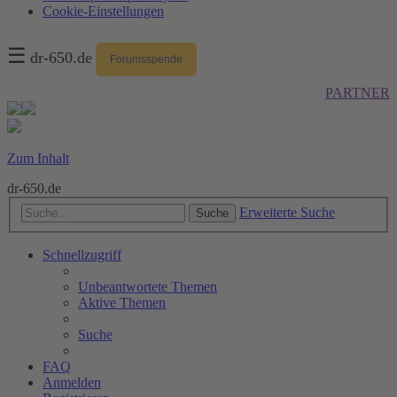
Cookie-Einstellungen
☰
dr-650.de
Forumsspende
PARTNER
Zum Inhalt
dr-650.de
Erweiterte Suche
Suche
Schnellzugriff
Unbeantwortete Themen
Aktive Themen
Suche
FAQ
Anmelden