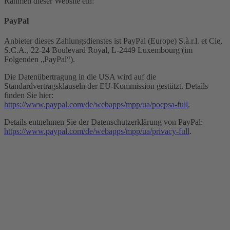
Rahmen dieser Website ein:
PayPal
Anbieter dieses Zahlungsdienstes ist PayPal (Europe) S.à.r.l. et Cie,
S.C.A., 22-24 Boulevard Royal, L-2449 Luxembourg (im
Folgenden „PayPal“).
Die Datenübertragung in die USA wird auf die
Standardvertragsklauseln der EU-Kommission gestützt. Details
finden Sie hier:
https://www.paypal.com/de/webapps/mpp/ua/pocpsa-full
.
Details entnehmen Sie der Datenschutzerklärung von PayPal:
https://www.paypal.com/de/webapps/mpp/ua/privacy-full
.