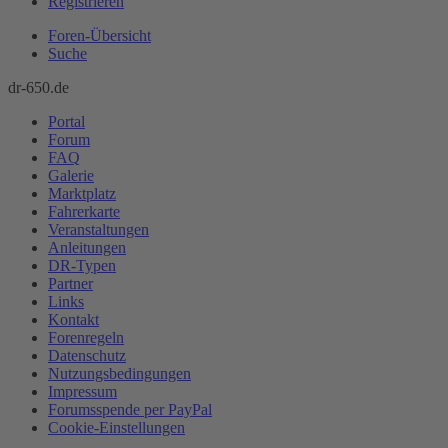
Registrieren
Foren-Übersicht
Suche
dr-650.de
Portal
Forum
FAQ
Galerie
Marktplatz
Fahrerkarte
Veranstaltungen
Anleitungen
DR-Typen
Partner
Links
Kontakt
Forenregeln
Datenschutz
Nutzungsbedingungen
Impressum
Forumsspende per PayPal
Cookie-Einstellungen