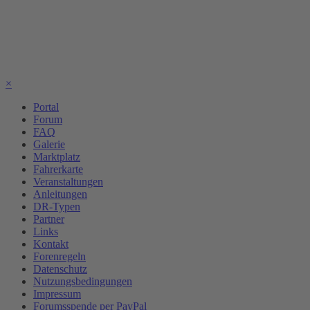
×
Portal
Forum
FAQ
Galerie
Marktplatz
Fahrerkarte
Veranstaltungen
Anleitungen
DR-Typen
Partner
Links
Kontakt
Forenregeln
Datenschutz
Nutzungsbedingungen
Impressum
Forumsspende per PayPal