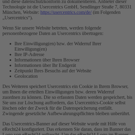
und diese datenschutzkonform zu dokumentieren. Anbieter dieser
Technologie ist die Usercentrics GmbH, Sendlinger Straße 7, 80331
München, Website:
https://usercentrics.com/de/
(im Folgenden
„Usercentrics“).
Wenn Sie unsere Website betreten, werden folgende
personenbezogene Daten an Usercentrics übertragen:
Ihre Einwilligung(en) bzw. der Widerruf Ihrer
Einwilligung(en)
Ihre IP-Adresse
Informationen über Ihren Browser
Informationen über Ihr Endgerät
Zeitpunkt Ihres Besuchs auf der Website
Geolocation
Des Weiteren speichert Usercentrics ein Cookie in Ihrem Browser,
um Ihnen die erteilten Einwilligungen bzw. deren Widerruf
zuordnen zu können. Die so erfassten Daten werden gespeichert, bis
Sie uns zur Löschung auffordern, das Usercentrics-Cookie selbst
löschen oder der Zweck für die Datenspeicherung entfällt.
Zwingende gesetzliche Aufbewahrungspflichten bleiben unberührt.
Das Usercentrics-Banner auf dieser Website wurde mit Hilfe von
eRecht24 konfiguriert. Das erkennen Sie daran, dass im Banner das
Logo von eRecht24 auftaucht. Um das eRecht24-Logo im Banner