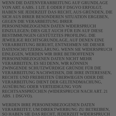
WENN DIE DATENVERARBEITUNG AUF GRUNDLAGE
VON ART. 6 ABS. 1 LIT. E ODER F DSGVO ERFOLGT,
HABEN SIE JEDERZEIT DAS RECHT, AUS GRÜNDEN, DIE
SICH AUS IHRER BESONDEREN SITUATION ERGEBEN,
GEGEN DIE VERARBEITUNG IHRER
PERSONENBEZOGENEN DATEN WIDERSPRUCH
EINZULEGEN; DIES GILT AUCH FÜR EIN AUF DIESE
BESTIMMUNGEN GESTÜTZTES PROFILING. DIE
JEWEILIGE RECHTSGRUNDLAGE, AUF DENEN EINE
VERARBEITUNG BERUHT, ENTNEHMEN SIE DIESER
DATENSCHUTZERKLÄRUNG. WENN SIE WIDERSPRUCH
EINLEGEN, WERDEN WIR IHRE BETROFFENEN
PERSONENBEZOGENEN DATEN NICHT MEHR
VERARBEITEN, ES SEI DENN, WIR KÖNNEN
ZWINGENDE SCHUTZWÜRDIGE GRÜNDE FÜR DIE
VERARBEITUNG NACHWEISEN, DIE IHRE INTERESSEN,
RECHTE UND FREIHEITEN ÜBERWIEGEN ODER DIE
VERARBEITUNG DIENT DER GELTENDMACHUNG,
AUSÜBUNG ODER VERTEIDIGUNG VON
RECHTSANSPRÜCHEN (WIDERSPRUCH NACH ART. 21
ABS. 1 DSGVO).
WERDEN IHRE PERSONENBEZOGENEN DATEN
VERARBEITET, UM DIREKTWERBUNG ZU BETREIBEN,
SO HABEN SIE DAS RECHT, JEDERZEIT WIDERSPRUCH