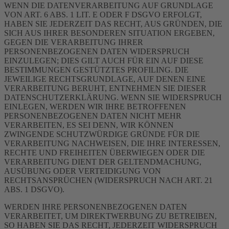
WENN DIE DATENVERARBEITUNG AUF GRUNDLAGE
VON ART. 6 ABS. 1 LIT. E ODER F DSGVO ERFOLGT,
HABEN SIE JEDERZEIT DAS RECHT, AUS GRÜNDEN, DIE
SICH AUS IHRER BESONDEREN SITUATION ERGEBEN,
GEGEN DIE VERARBEITUNG IHRER
PERSONENBEZOGENEN DATEN WIDERSPRUCH
EINZULEGEN; DIES GILT AUCH FÜR EIN AUF DIESE
BESTIMMUNGEN GESTÜTZTES PROFILING. DIE
JEWEILIGE RECHTSGRUNDLAGE, AUF DENEN EINE
VERARBEITUNG BERUHT, ENTNEHMEN SIE DIESER
DATENSCHUTZERKLÄRUNG. WENN SIE WIDERSPRUCH
EINLEGEN, WERDEN WIR IHRE BETROFFENEN
PERSONENBEZOGENEN DATEN NICHT MEHR
VERARBEITEN, ES SEI DENN, WIR KÖNNEN
ZWINGENDE SCHUTZWÜRDIGE GRÜNDE FÜR DIE
VERARBEITUNG NACHWEISEN, DIE IHRE INTERESSEN,
RECHTE UND FREIHEITEN ÜBERWIEGEN ODER DIE
VERARBEITUNG DIENT DER GELTENDMACHUNG,
AUSÜBUNG ODER VERTEIDIGUNG VON
RECHTSANSPRÜCHEN (WIDERSPRUCH NACH ART. 21
ABS. 1 DSGVO).
WERDEN IHRE PERSONENBEZOGENEN DATEN
VERARBEITET, UM DIREKTWERBUNG ZU BETREIBEN,
SO HABEN SIE DAS RECHT, JEDERZEIT WIDERSPRUCH