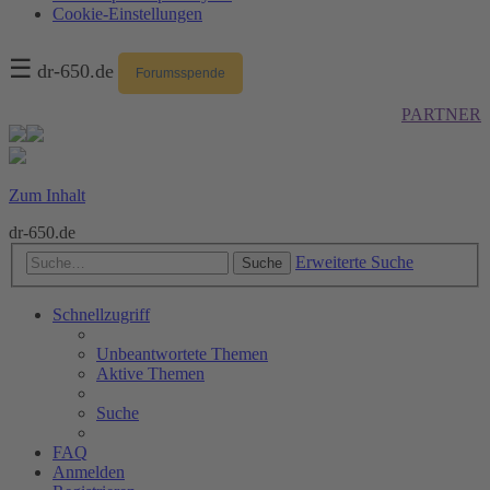
Cookie-Einstellungen
☰
dr-650.de
Forumsspende
PARTNER
Zum Inhalt
dr-650.de
Erweiterte Suche
Suche
Schnellzugriff
Unbeantwortete Themen
Aktive Themen
Suche
FAQ
Anmelden