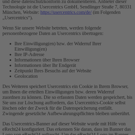
und diese datenschutzkonform zu dokumentieren. Anbieter dieser
Technologie ist die Usercentrics GmbH, Sendlinger Straße 7, 80331
München, Website:
https://usercentrics.com/de/
(im Folgenden
„Usercentrics“).
Wenn Sie unsere Website betreten, werden folgende
personenbezogene Daten an Usercentrics übertragen:
Ihre Einwilligung(en) bzw. der Widerruf Ihrer
Einwilligung(en)
Ihre IP-Adresse
Informationen über Ihren Browser
Informationen über Ihr Endgerät
Zeitpunkt Ihres Besuchs auf der Website
Geolocation
Des Weiteren speichert Usercentrics ein Cookie in Ihrem Browser,
um Ihnen die erteilten Einwilligungen bzw. deren Widerruf
zuordnen zu können. Die so erfassten Daten werden gespeichert, bis
Sie uns zur Löschung auffordern, das Usercentrics-Cookie selbst
löschen oder der Zweck für die Datenspeicherung entfällt.
Zwingende gesetzliche Aufbewahrungspflichten bleiben unberührt.
Das Usercentrics-Banner auf dieser Website wurde mit Hilfe von
eRecht24 konfiguriert. Das erkennen Sie daran, dass im Banner das
Logo von eRecht24 auftaucht. Um das eRecht24-Logo im Banner