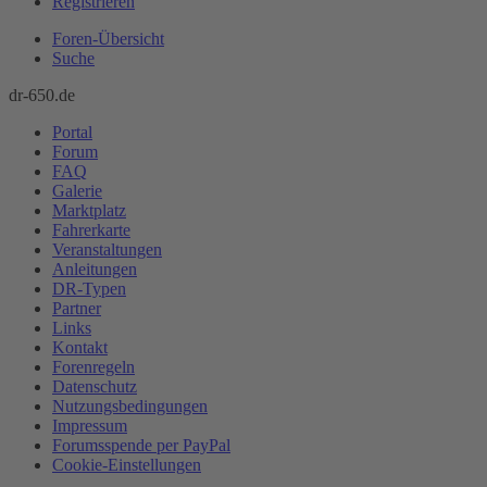
Registrieren
Foren-Übersicht
Suche
dr-650.de
Portal
Forum
FAQ
Galerie
Marktplatz
Fahrerkarte
Veranstaltungen
Anleitungen
DR-Typen
Partner
Links
Kontakt
Forenregeln
Datenschutz
Nutzungsbedingungen
Impressum
Forumsspende per PayPal
Cookie-Einstellungen