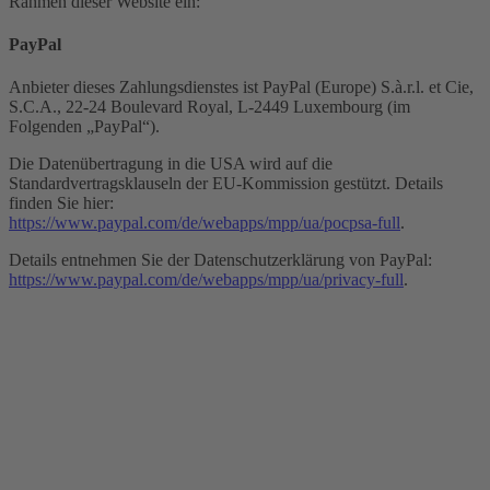
Rahmen dieser Website ein:
PayPal
Anbieter dieses Zahlungsdienstes ist PayPal (Europe) S.à.r.l. et Cie,
S.C.A., 22-24 Boulevard Royal, L-2449 Luxembourg (im
Folgenden „PayPal“).
Die Datenübertragung in die USA wird auf die
Standardvertragsklauseln der EU-Kommission gestützt. Details
finden Sie hier:
https://www.paypal.com/de/webapps/mpp/ua/pocpsa-full
.
Details entnehmen Sie der Datenschutzerklärung von PayPal:
https://www.paypal.com/de/webapps/mpp/ua/privacy-full
.