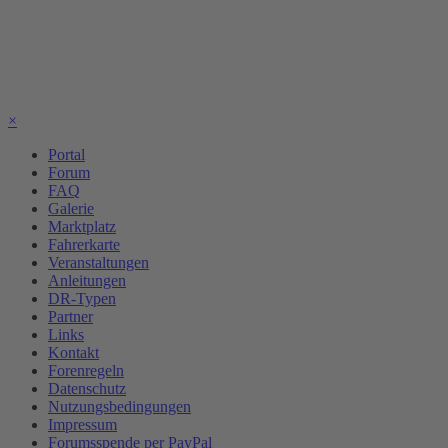
×
Portal
Forum
FAQ
Galerie
Marktplatz
Fahrerkarte
Veranstaltungen
Anleitungen
DR-Typen
Partner
Links
Kontakt
Forenregeln
Datenschutz
Nutzungsbedingungen
Impressum
Forumsspende per PayPal