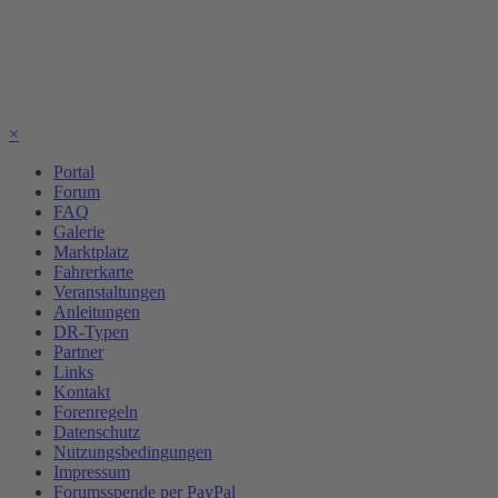
×
Portal
Forum
FAQ
Galerie
Marktplatz
Fahrerkarte
Veranstaltungen
Anleitungen
DR-Typen
Partner
Links
Kontakt
Forenregeln
Datenschutz
Nutzungsbedingungen
Impressum
Forumsspende per PayPal