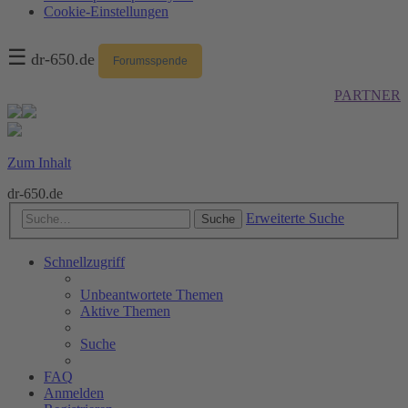
Cookie-Einstellungen
☰
dr-650.de
Forumsspende
PARTNER
Zum Inhalt
dr-650.de
Erweiterte Suche
Suche
Schnellzugriff
Unbeantwortete Themen
Aktive Themen
Suche
FAQ
Anmelden