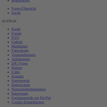
Registrieren
Foren-Übersicht
Suche
dr-650.de
Portal
Forum
FAQ
Galerie
Marktplatz
Fahrerkarte
Veranstaltungen
Anleitungen
DR-Typen
Partner
Links
Kontakt
Forenregeln
Datenschutz
Nutzungsbedingungen
Impressum
Forumsspende per PayPal
Cookie-Einstellungen