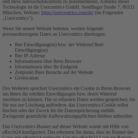
und diese datenschutzkonform zu dokumentieren. Anbieter dieser
Technologie ist die Usercentrics GmbH, Sendlinger Straße 7, 80331
München, Website:
https://usercentrics.com/de/
(im Folgenden
„Usercentrics“).
Wenn Sie unsere Website betreten, werden folgende
personenbezogene Daten an Usercentrics übertragen:
Ihre Einwilligung(en) bzw. der Widerruf Ihrer
Einwilligung(en)
Ihre IP-Adresse
Informationen über Ihren Browser
Informationen über Ihr Endgerät
Zeitpunkt Ihres Besuchs auf der Website
Geolocation
Des Weiteren speichert Usercentrics ein Cookie in Ihrem Browser,
um Ihnen die erteilten Einwilligungen bzw. deren Widerruf
zuordnen zu können. Die so erfassten Daten werden gespeichert, bis
Sie uns zur Löschung auffordern, das Usercentrics-Cookie selbst
löschen oder der Zweck für die Datenspeicherung entfällt.
Zwingende gesetzliche Aufbewahrungspflichten bleiben unberührt.
Das Usercentrics-Banner auf dieser Website wurde mit Hilfe von
eRecht24 konfiguriert. Das erkennen Sie daran, dass im Banner das
Logo von eRecht24 auftaucht. Um das eRecht24-Logo im Banner