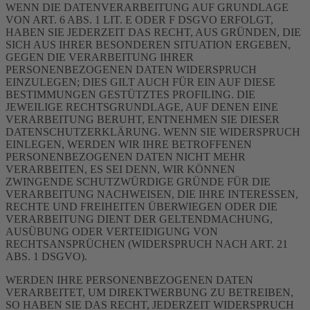
WENN DIE DATENVERARBEITUNG AUF GRUNDLAGE
VON ART. 6 ABS. 1 LIT. E ODER F DSGVO ERFOLGT,
HABEN SIE JEDERZEIT DAS RECHT, AUS GRÜNDEN, DIE
SICH AUS IHRER BESONDEREN SITUATION ERGEBEN,
GEGEN DIE VERARBEITUNG IHRER
PERSONENBEZOGENEN DATEN WIDERSPRUCH
EINZULEGEN; DIES GILT AUCH FÜR EIN AUF DIESE
BESTIMMUNGEN GESTÜTZTES PROFILING. DIE
JEWEILIGE RECHTSGRUNDLAGE, AUF DENEN EINE
VERARBEITUNG BERUHT, ENTNEHMEN SIE DIESER
DATENSCHUTZERKLÄRUNG. WENN SIE WIDERSPRUCH
EINLEGEN, WERDEN WIR IHRE BETROFFENEN
PERSONENBEZOGENEN DATEN NICHT MEHR
VERARBEITEN, ES SEI DENN, WIR KÖNNEN
ZWINGENDE SCHUTZWÜRDIGE GRÜNDE FÜR DIE
VERARBEITUNG NACHWEISEN, DIE IHRE INTERESSEN,
RECHTE UND FREIHEITEN ÜBERWIEGEN ODER DIE
VERARBEITUNG DIENT DER GELTENDMACHUNG,
AUSÜBUNG ODER VERTEIDIGUNG VON
RECHTSANSPRÜCHEN (WIDERSPRUCH NACH ART. 21
ABS. 1 DSGVO).
WERDEN IHRE PERSONENBEZOGENEN DATEN
VERARBEITET, UM DIREKTWERBUNG ZU BETREIBEN,
SO HABEN SIE DAS RECHT, JEDERZEIT WIDERSPRUCH