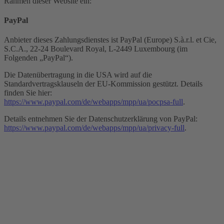
Rahmen dieser Website ein:
PayPal
Anbieter dieses Zahlungsdienstes ist PayPal (Europe) S.à.r.l. et Cie,
S.C.A., 22-24 Boulevard Royal, L-2449 Luxembourg (im
Folgenden „PayPal“).
Die Datenübertragung in die USA wird auf die
Standardvertragsklauseln der EU-Kommission gestützt. Details
finden Sie hier:
https://www.paypal.com/de/webapps/mpp/ua/pocpsa-full
.
Details entnehmen Sie der Datenschutzerklärung von PayPal:
https://www.paypal.com/de/webapps/mpp/ua/privacy-full
.