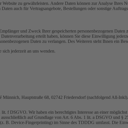
 der Website zu gewährleisten. Andere Daten können zur Analyse Ihres 
Daten auch für Vertragsangebote, Bestellungen oder sonstige Auftragsa
t, Empfänger und Zweck Ihrer gespeicherten personenbezogenen Daten z
Datenverarbeitung erteilt haben, können Sie diese Einwilligung jederz
sonenbezogenen Daten zu verlangen. Des Weiteren steht Ihnen ein Besc
sich jederzeit an uns wenden.
nnich, Hauptstraße 68, 02742 Friedersdorf (nachfolgend All-Inkl). 
lit. f DSGVO. Wir haben ein berechtigtes Interesse an einer möglichst 
ng ausschließlich auf Grundlage von Art. 6 Abs. 1 lit. a DSGVO und §
(z. B. Device-Fingerprinting) im Sinne des TDDDG umfasst. Die Einwill