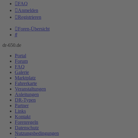
FAQ
Anmelden
Registrieren
Foren-Übersicht
Suche
dr-650.de
Portal
Forum
FAQ
Galerie
Marktplatz
Fahrerkarte
Veranstaltungen
Anleitungen
DR-Typen
Partner
Links
Kontakt
Forenregeln
Datenschutz
Nutzungsbedingungen