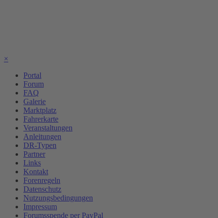
×
Portal
Forum
FAQ
Galerie
Marktplatz
Fahrerkarte
Veranstaltungen
Anleitungen
DR-Typen
Partner
Links
Kontakt
Forenregeln
Datenschutz
Nutzungsbedingungen
Impressum
Forumsspende per PayPal