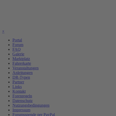
×
Portal
Forum
FAQ
Galerie
Marktplatz
Fahrerkarte
Veranstaltungen
Anleitungen
DR-Typen
Partner
Links
Kontakt
Forenregeln
Datenschutz
Nutzungsbedingungen
Impressum
Forumsspende per PayPal