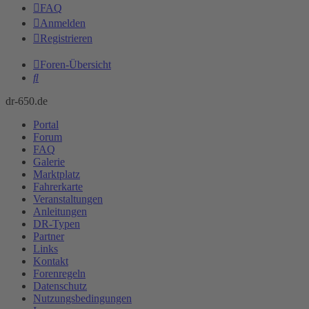
FAQ
Anmelden
Registrieren
Foren-Übersicht
Suche
dr-650.de
Portal
Forum
FAQ
Galerie
Marktplatz
Fahrerkarte
Veranstaltungen
Anleitungen
DR-Typen
Partner
Links
Kontakt
Forenregeln
Datenschutz
Nutzungsbedingungen