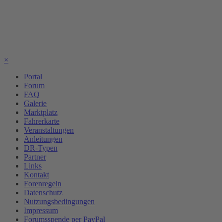
×
Portal
Forum
FAQ
Galerie
Marktplatz
Fahrerkarte
Veranstaltungen
Anleitungen
DR-Typen
Partner
Links
Kontakt
Forenregeln
Datenschutz
Nutzungsbedingungen
Impressum
Forumsspende per PayPal