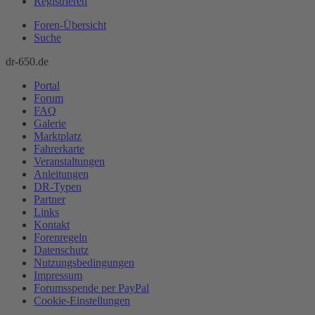
Registrieren
Foren-Übersicht
Suche
dr-650.de
Portal
Forum
FAQ
Galerie
Marktplatz
Fahrerkarte
Veranstaltungen
Anleitungen
DR-Typen
Partner
Links
Kontakt
Forenregeln
Datenschutz
Nutzungsbedingungen
Impressum
Forumsspende per PayPal
Cookie-Einstellungen