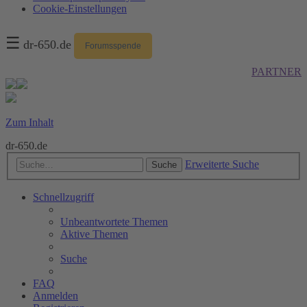
Cookie-Einstellungen
☰
dr-650.de
Forumsspende
PARTNER
Zum Inhalt
dr-650.de
Erweiterte Suche
Suche
Schnellzugriff
Unbeantwortete Themen
Aktive Themen
Suche
FAQ
Anmelden