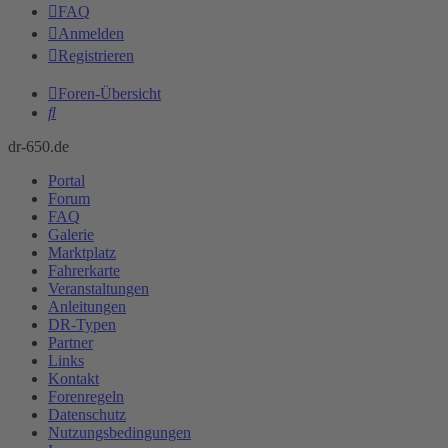
FAQ
Anmelden
Registrieren
Foren-Übersicht
Suche
dr-650.de
Portal
Forum
FAQ
Galerie
Marktplatz
Fahrerkarte
Veranstaltungen
Anleitungen
DR-Typen
Partner
Links
Kontakt
Forenregeln
Datenschutz
Nutzungsbedingungen