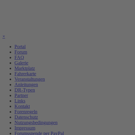
×
Portal
Forum
FAQ
Galerie
Marktplatz
Fahrerkarte
Veranstaltungen
Anleitungen
DR-Typen
Partner
Links
Kontakt
Forenregeln
Datenschutz
Nutzungsbedingungen
Impressum
Forumsspende per PayPal