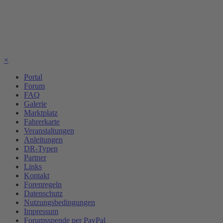
×
Portal
Forum
FAQ
Galerie
Marktplatz
Fahrerkarte
Veranstaltungen
Anleitungen
DR-Typen
Partner
Links
Kontakt
Forenregeln
Datenschutz
Nutzungsbedingungen
Impressum
Forumsspende per PayPal