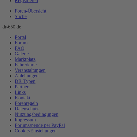
Registrieren
Foren-Übersicht
Suche
dr-650.de
Portal
Forum
FAQ
Galerie
Marktplatz
Fahrerkarte
Veranstaltungen
Anleitungen
DR-Typen
Partner
Links
Kontakt
Forenregeln
Datenschutz
Nutzungsbedingungen
Impressum
Forumsspende per PayPal
Cookie-Einstellungen