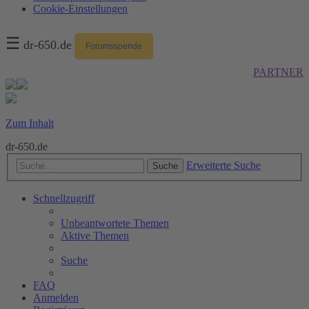
Cookie-Einstellungen
☰
dr-650.de
Forumsspende
PARTNER
Zum Inhalt
dr-650.de
Erweiterte Suche
Suche
Schnellzugriff
Unbeantwortete Themen
Aktive Themen
Suche
FAQ
Anmelden