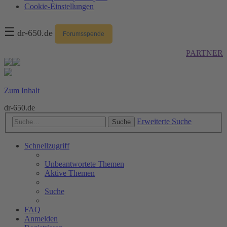
Cookie-Einstellungen
☰
dr-650.de
Forumsspende
PARTNER
Zum Inhalt
dr-650.de
Erweiterte Suche
Suche
Schnellzugriff
Unbeantwortete Themen
Aktive Themen
Suche
FAQ
Anmelden