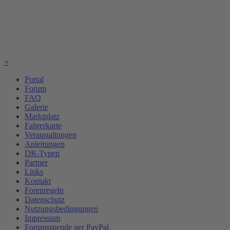
×
Portal
Forum
FAQ
Galerie
Marktplatz
Fahrerkarte
Veranstaltungen
Anleitungen
DR-Typen
Partner
Links
Kontakt
Forenregeln
Datenschutz
Nutzungsbedingungen
Impressum
Forumsspende per PayPal