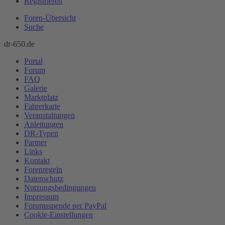
Registrieren
Foren-Übersicht
Suche
dr-650.de
Portal
Forum
FAQ
Galerie
Marktplatz
Fahrerkarte
Veranstaltungen
Anleitungen
DR-Typen
Partner
Links
Kontakt
Forenregeln
Datenschutz
Nutzungsbedingungen
Impressum
Forumsspende per PayPal
Cookie-Einstellungen