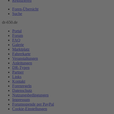
Registrieren
Foren-Übersicht
Suche
dr-650.de
Portal
Forum
FAQ
Galerie
Marktplatz
Fahrerkarte
Veranstaltungen
Anleitungen
DR-Typen
Partner
Links
Kontakt
Forenregeln
Datenschutz
Nutzungsbedingungen
Impressum
Forumsspende per PayPal
Cookie-Einstellungen