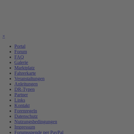
×
Portal
Forum
FAQ
Galerie
Marktplatz
Fahrerkarte
Veranstaltungen
Anleitungen
DR-Typen
Partner
Links
Kontakt
Forenregeln
Datenschutz
Nutzungsbedingungen
Impressum
Forumsspende per PayPal