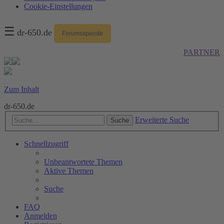
Cookie-Einstellungen
☰
dr-650.de
Forumsspende
PARTNER
Zum Inhalt
dr-650.de
Erweiterte Suche
Suche
Schnellzugriff
Unbeantwortete Themen
Aktive Themen
Suche
FAQ
Anmelden