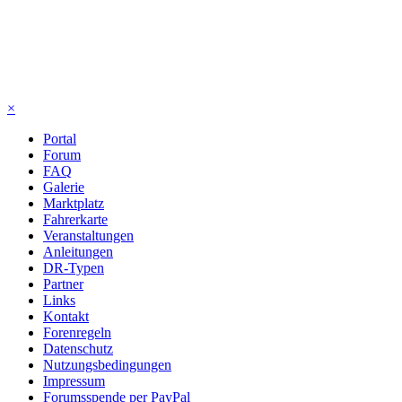
×
Portal
Forum
FAQ
Galerie
Marktplatz
Fahrerkarte
Veranstaltungen
Anleitungen
DR-Typen
Partner
Links
Kontakt
Forenregeln
Datenschutz
Nutzungsbedingungen
Impressum
Forumsspende per PayPal