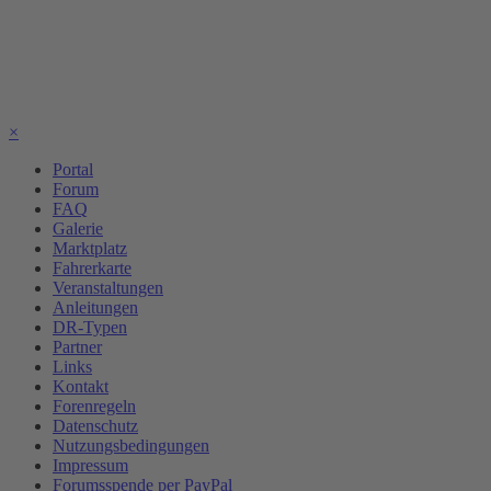
×
Portal
Forum
FAQ
Galerie
Marktplatz
Fahrerkarte
Veranstaltungen
Anleitungen
DR-Typen
Partner
Links
Kontakt
Forenregeln
Datenschutz
Nutzungsbedingungen
Impressum
Forumsspende per PayPal