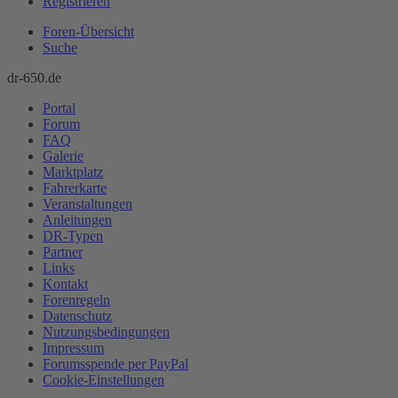
Registrieren
Foren-Übersicht
Suche
dr-650.de
Portal
Forum
FAQ
Galerie
Marktplatz
Fahrerkarte
Veranstaltungen
Anleitungen
DR-Typen
Partner
Links
Kontakt
Forenregeln
Datenschutz
Nutzungsbedingungen
Impressum
Forumsspende per PayPal
Cookie-Einstellungen