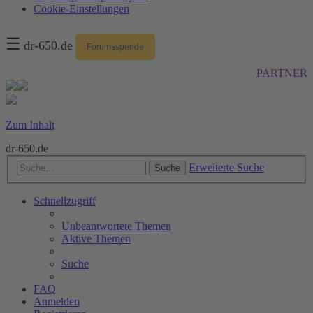
Cookie-Einstellungen
☰
dr-650.de
Forumsspende
PARTNER
Zum Inhalt
dr-650.de
Erweiterte Suche
Suche
Schnellzugriff
Unbeantwortete Themen
Aktive Themen
Suche
FAQ
Anmelden