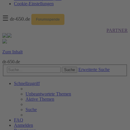
Cookie-Einstellungen
☰
dr-650.de
Forumsspende
PARTNER
Zum Inhalt
dr-650.de
Erweiterte Suche
Suche
Schnellzugriff
Unbeantwortete Themen
Aktive Themen
Suche
FAQ
Anmelden