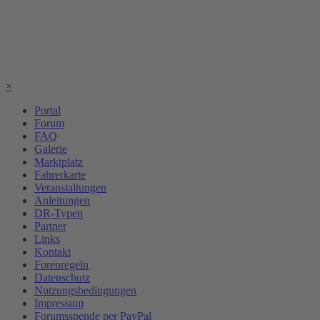
×
Portal
Forum
FAQ
Galerie
Marktplatz
Fahrerkarte
Veranstaltungen
Anleitungen
DR-Typen
Partner
Links
Kontakt
Forenregeln
Datenschutz
Nutzungsbedingungen
Impressum
Forumsspende per PayPal