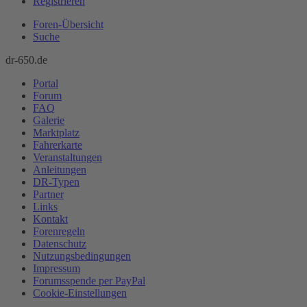
Registrieren
Foren-Übersicht
Suche
dr-650.de
Portal
Forum
FAQ
Galerie
Marktplatz
Fahrerkarte
Veranstaltungen
Anleitungen
DR-Typen
Partner
Links
Kontakt
Forenregeln
Datenschutz
Nutzungsbedingungen
Impressum
Forumsspende per PayPal
Cookie-Einstellungen