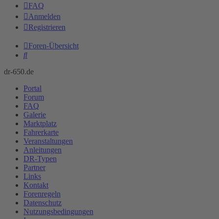
FAQ
Anmelden
Registrieren
Foren-Übersicht
Suche
dr-650.de
Portal
Forum
FAQ
Galerie
Marktplatz
Fahrerkarte
Veranstaltungen
Anleitungen
DR-Typen
Partner
Links
Kontakt
Forenregeln
Datenschutz
Nutzungsbedingungen