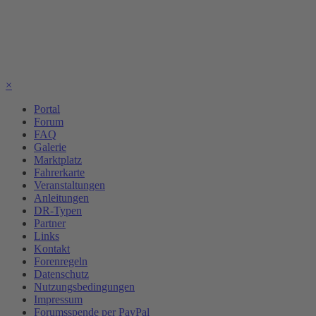
×
Portal
Forum
FAQ
Galerie
Marktplatz
Fahrerkarte
Veranstaltungen
Anleitungen
DR-Typen
Partner
Links
Kontakt
Forenregeln
Datenschutz
Nutzungsbedingungen
Impressum
Forumsspende per PayPal