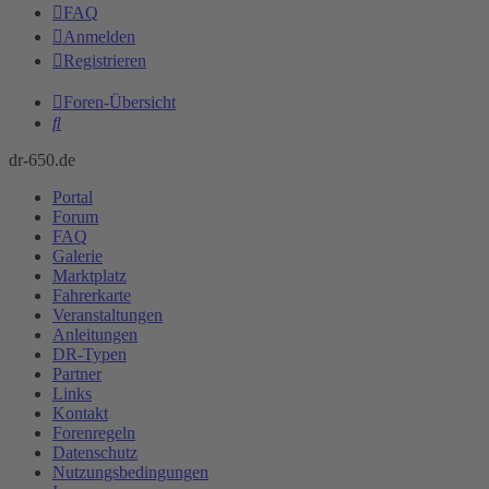
FAQ
Anmelden
Registrieren
Foren-Übersicht
Suche
dr-650.de
Portal
Forum
FAQ
Galerie
Marktplatz
Fahrerkarte
Veranstaltungen
Anleitungen
DR-Typen
Partner
Links
Kontakt
Forenregeln
Datenschutz
Nutzungsbedingungen