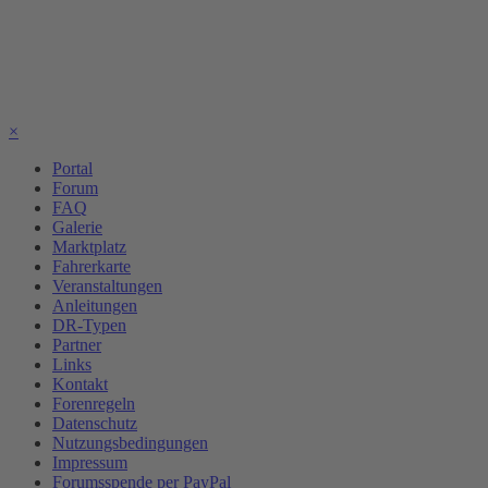
×
Portal
Forum
FAQ
Galerie
Marktplatz
Fahrerkarte
Veranstaltungen
Anleitungen
DR-Typen
Partner
Links
Kontakt
Forenregeln
Datenschutz
Nutzungsbedingungen
Impressum
Forumsspende per PayPal