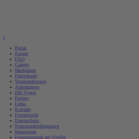
×
Portal
Forum
FAQ
Galerie
Marktplatz
Fahrerkarte
Veranstaltungen
Anleitungen
DR-Typen
Partner
Links
Kontakt
Forenregeln
Datenschutz
Nutzungsbedingungen
Impressum
Forumsspende per PayPal