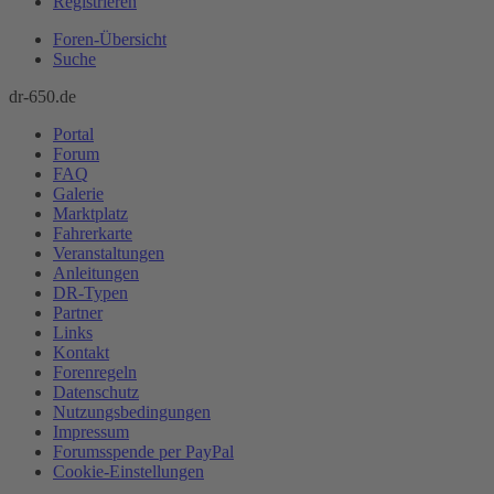
Registrieren
Foren-Übersicht
Suche
dr-650.de
Portal
Forum
FAQ
Galerie
Marktplatz
Fahrerkarte
Veranstaltungen
Anleitungen
DR-Typen
Partner
Links
Kontakt
Forenregeln
Datenschutz
Nutzungsbedingungen
Impressum
Forumsspende per PayPal
Cookie-Einstellungen