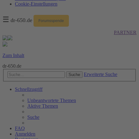
Cookie-Einstellungen
☰
dr-650.de
Forumsspende
PARTNER
Zum Inhalt
dr-650.de
Erweiterte Suche
Suche
Schnellzugriff
Unbeantwortete Themen
Aktive Themen
Suche
FAQ
Anmelden