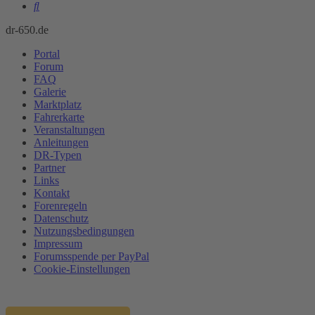
Suche
dr-650.de
Portal
Forum
FAQ
Galerie
Marktplatz
Fahrerkarte
Veranstaltungen
Anleitungen
DR-Typen
Partner
Links
Kontakt
Forenregeln
Datenschutz
Nutzungsbedingungen
Impressum
Forumsspende per PayPal
Cookie-Einstellungen