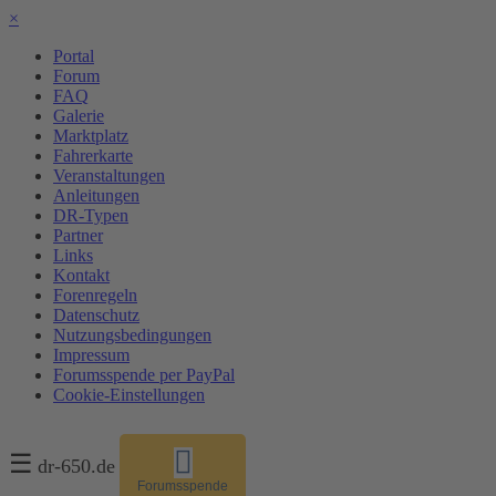
×
Portal
Forum
FAQ
Galerie
Marktplatz
Fahrerkarte
Veranstaltungen
Anleitungen
DR-Typen
Partner
Links
Kontakt
Forenregeln
Datenschutz
Nutzungsbedingungen
Impressum
Forumsspende per PayPal
Cookie-Einstellungen
☰
dr-650.de
Forumsspende