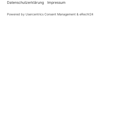
Registrieren
Du musst in diesem Forum registriert sein, um dich anmelden zu könne
Administration kann registrierten Benutzern auch zusätzliche Berech
auch die jeweiligen Forenregeln, wenn du dich in diesem Board bewe
Nutzungsbedingungen
|
Datenschutzerklärung
Registrieren
Foren-Übersicht
Alle Zeiten sind
UTC+02:00
Alle Cookies löschen
Powered by
phpBB
® Forum Software © phpBB Limited
Deutsche Übersetzung durch
phpBB.de
Cookie-Einstellungen
| Impressum
| Kontakt