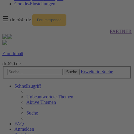
Cookie-Einstellungen
☰
dr-650.de
Forumsspende
PARTNER
Zum Inhalt
dr-650.de
Erweiterte Suche
Suche
Schnellzugriff
Unbeantwortete Themen
Aktive Themen
Suche
FAQ
Anmelden