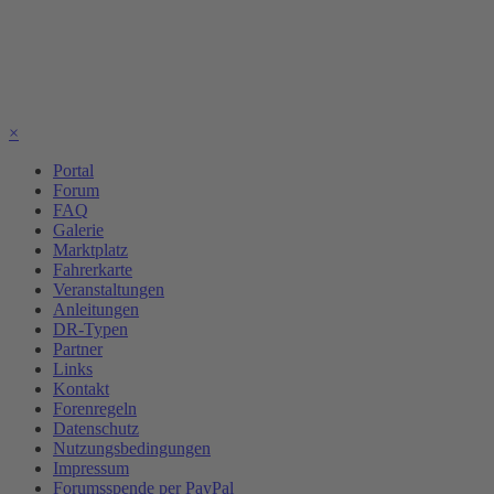
×
Portal
Forum
FAQ
Galerie
Marktplatz
Fahrerkarte
Veranstaltungen
Anleitungen
DR-Typen
Partner
Links
Kontakt
Forenregeln
Datenschutz
Nutzungsbedingungen
Impressum
Forumsspende per PayPal