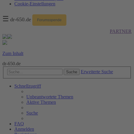
Cookie-Einstellungen
☰
dr-650.de
Forumsspende
PARTNER
Zum Inhalt
dr-650.de
Erweiterte Suche
Suche
Schnellzugriff
Unbeantwortete Themen
Aktive Themen
Suche
FAQ
Anmelden