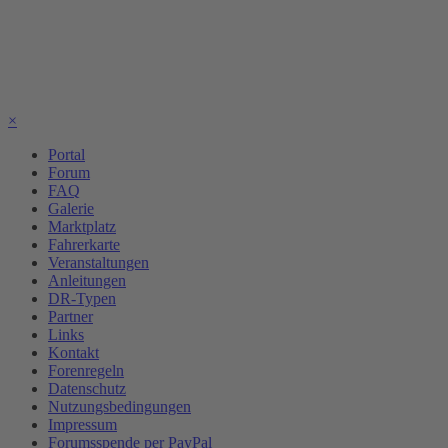
×
Portal
Forum
FAQ
Galerie
Marktplatz
Fahrerkarte
Veranstaltungen
Anleitungen
DR-Typen
Partner
Links
Kontakt
Forenregeln
Datenschutz
Nutzungsbedingungen
Impressum
Forumsspende per PayPal