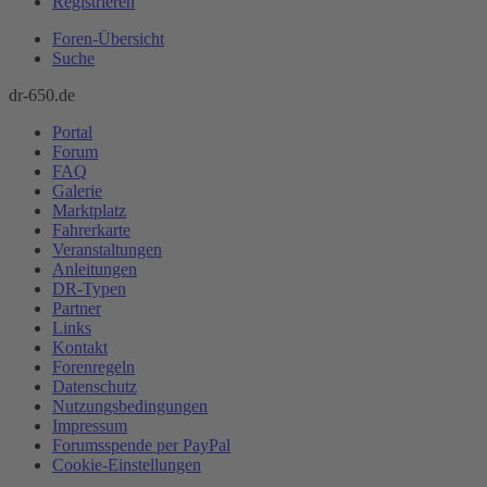
Registrieren
Foren-Übersicht
Suche
dr-650.de
Portal
Forum
FAQ
Galerie
Marktplatz
Fahrerkarte
Veranstaltungen
Anleitungen
DR-Typen
Partner
Links
Kontakt
Forenregeln
Datenschutz
Nutzungsbedingungen
Impressum
Forumsspende per PayPal
Cookie-Einstellungen