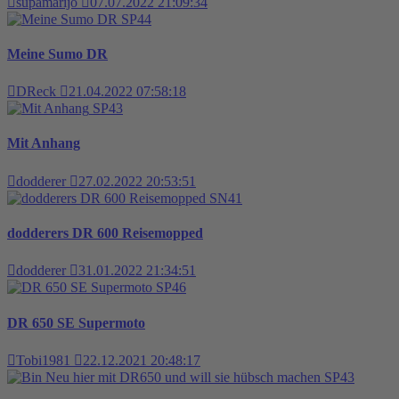
supamarijo
07.07.2022 21:09:34
SP44
Meine Sumo DR
DReck
21.04.2022 07:58:18
SP43
Mit Anhang
dodderer
27.02.2022 20:53:51
SN41
dodderers DR 600 Reisemopped
dodderer
31.01.2022 21:34:51
SP46
DR 650 SE Supermoto
Tobi1981
22.12.2021 20:48:17
SP43