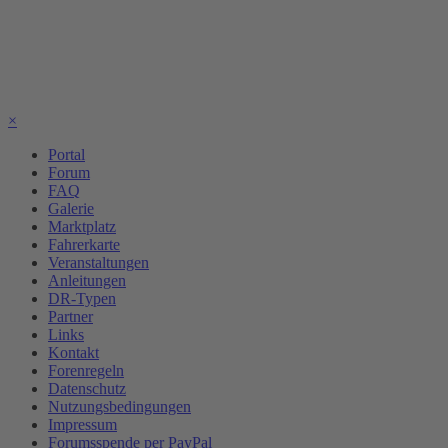
×
Portal
Forum
FAQ
Galerie
Marktplatz
Fahrerkarte
Veranstaltungen
Anleitungen
DR-Typen
Partner
Links
Kontakt
Forenregeln
Datenschutz
Nutzungsbedingungen
Impressum
Forumsspende per PayPal