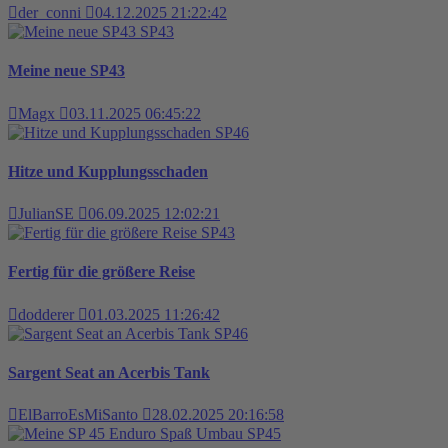
der_conni
04.12.2025 21:22:42
SP43
Meine neue SP43
Magx
03.11.2025 06:45:22
SP46
Hitze und Kupplungsschaden
JulianSE
06.09.2025 12:02:21
SP43
Fertig für die größere Reise
dodderer
01.03.2025 11:26:42
SP46
Sargent Seat an Acerbis Tank
ElBarroEsMiSanto
28.02.2025 20:16:58
SP45