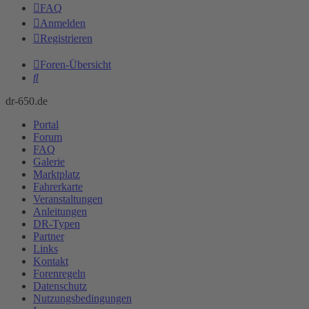
FAQ
Anmelden
Registrieren
Foren-Übersicht
Suche
dr-650.de
Portal
Forum
FAQ
Galerie
Marktplatz
Fahrerkarte
Veranstaltungen
Anleitungen
DR-Typen
Partner
Links
Kontakt
Forenregeln
Datenschutz
Nutzungsbedingungen