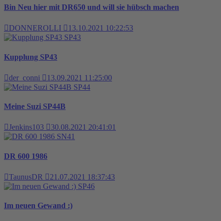
Bin Neu hier mit DR650 und will sie hübsch machen
DONNEROLLI
13.10.2021 10:22:53
SP43
Kupplung SP43
der_conni
13.09.2021 11:25:00
SP44
Meine Suzi SP44B
Jenkins103
30.08.2021 20:41:01
SN41
DR 600 1986
TaunusDR
21.07.2021 18:37:43
SP46
Im neuen Gewand :)