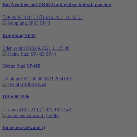
Bin Neu hier mit DR650 und will sie hübsch machen
DONNEROLLI
13.10.2021 10:22:53
SP43
Kupplung SP43
der_conni
13.09.2021 11:25:00
SP44
Meine Suzi SP44B
Jenkins103
30.08.2021 20:41:01
SN41
DR 600 1986
TaunusDR
21.07.2021 18:37:43
SP46
Im neuen Gewand :)