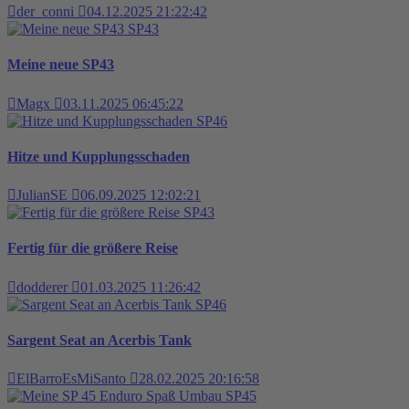
der_conni
04.12.2025 21:22:42
SP43
Meine neue SP43
Magx
03.11.2025 06:45:22
SP46
Hitze und Kupplungsschaden
JulianSE
06.09.2025 12:02:21
SP43
Fertig für die größere Reise
dodderer
01.03.2025 11:26:42
SP46
Sargent Seat an Acerbis Tank
ElBarroEsMiSanto
28.02.2025 20:16:58
SP45