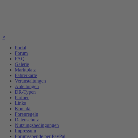
×
Portal
Forum
FAQ
Galerie
Marktplatz
Fahrerkarte
Veranstaltungen
Anleitungen
DR-Typen
Partner
Links
Kontakt
Forenregeln
Datenschutz
Nutzungsbedingungen
Impressum
Forumsspende per PayPal