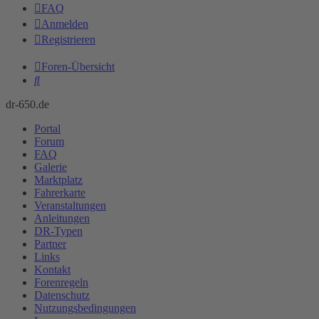
FAQ
Anmelden
Registrieren
Foren-Übersicht
Suche
dr-650.de
Portal
Forum
FAQ
Galerie
Marktplatz
Fahrerkarte
Veranstaltungen
Anleitungen
DR-Typen
Partner
Links
Kontakt
Forenregeln
Datenschutz
Nutzungsbedingungen