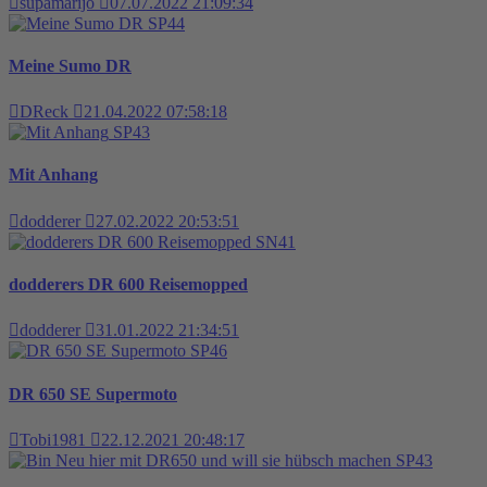
supamarijo
07.07.2022 21:09:34
SP44
Meine Sumo DR
DReck
21.04.2022 07:58:18
SP43
Mit Anhang
dodderer
27.02.2022 20:53:51
SN41
dodderers DR 600 Reisemopped
dodderer
31.01.2022 21:34:51
SP46
DR 650 SE Supermoto
Tobi1981
22.12.2021 20:48:17
SP43