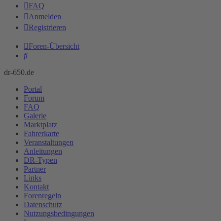
FAQ
Anmelden
Registrieren
Foren-Übersicht
Suche
dr-650.de
Portal
Forum
FAQ
Galerie
Marktplatz
Fahrerkarte
Veranstaltungen
Anleitungen
DR-Typen
Partner
Links
Kontakt
Forenregeln
Datenschutz
Nutzungsbedingungen