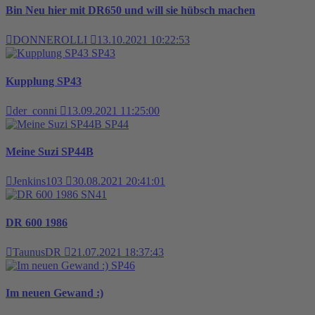
Bin Neu hier mit DR650 und will sie hübsch machen
DONNEROLLI
13.10.2021 10:22:53
SP43
Kupplung SP43
der_conni
13.09.2021 11:25:00
SP44
Meine Suzi SP44B
Jenkins103
30.08.2021 20:41:01
SN41
DR 600 1986
TaunusDR
21.07.2021 18:37:43
SP46
Im neuen Gewand :)