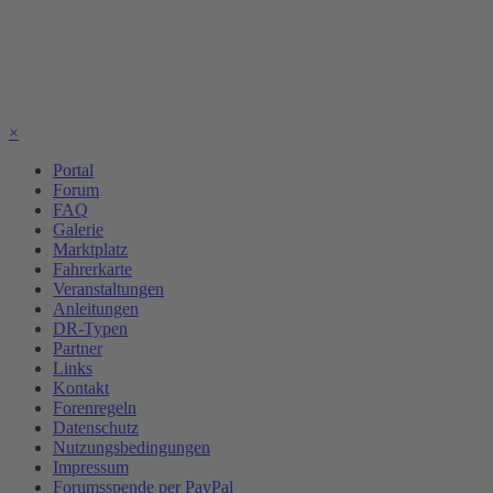
×
Portal
Forum
FAQ
Galerie
Marktplatz
Fahrerkarte
Veranstaltungen
Anleitungen
DR-Typen
Partner
Links
Kontakt
Forenregeln
Datenschutz
Nutzungsbedingungen
Impressum
Forumsspende per PayPal