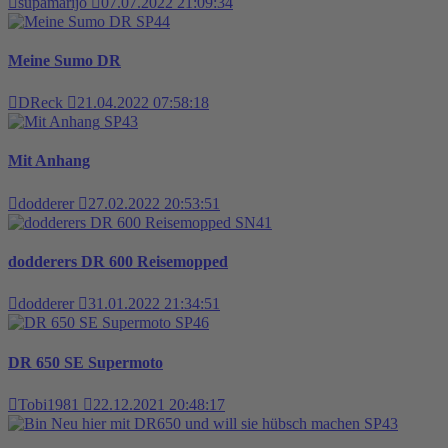
supamarijo
07.07.2022 21:09:34
SP44
Meine Sumo DR
DReck
21.04.2022 07:58:18
SP43
Mit Anhang
dodderer
27.02.2022 20:53:51
SN41
dodderers DR 600 Reisemopped
dodderer
31.01.2022 21:34:51
SP46
DR 650 SE Supermoto
Tobi1981
22.12.2021 20:48:17
SP43