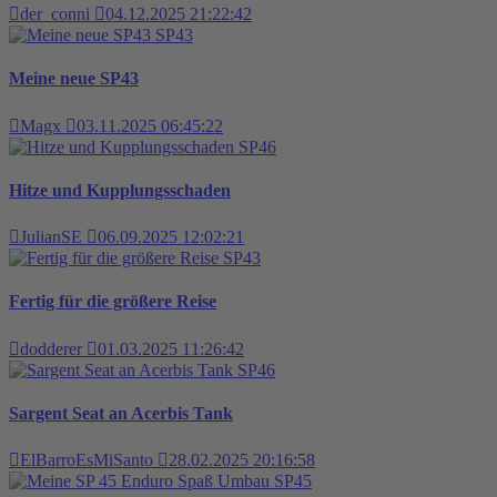
der_conni
04.12.2025 21:22:42
SP43
Meine neue SP43
Magx
03.11.2025 06:45:22
SP46
Hitze und Kupplungsschaden
JulianSE
06.09.2025 12:02:21
SP43
Fertig für die größere Reise
dodderer
01.03.2025 11:26:42
SP46
Sargent Seat an Acerbis Tank
ElBarroEsMiSanto
28.02.2025 20:16:58
SP45