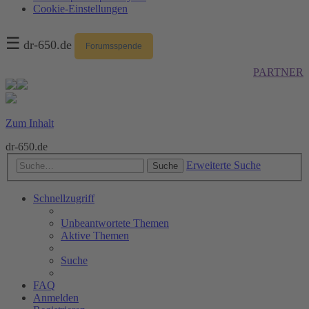
Cookie-Einstellungen
☰
dr-650.de
Forumsspende
PARTNER
Zum Inhalt
dr-650.de
Erweiterte Suche
Suche
Schnellzugriff
Unbeantwortete Themen
Aktive Themen
Suche
FAQ
Anmelden