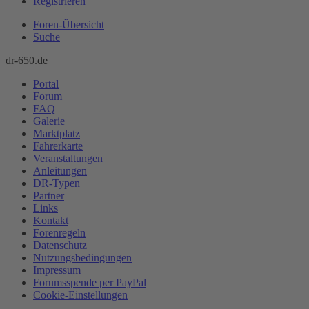
Registrieren
Foren-Übersicht
Suche
dr-650.de
Portal
Forum
FAQ
Galerie
Marktplatz
Fahrerkarte
Veranstaltungen
Anleitungen
DR-Typen
Partner
Links
Kontakt
Forenregeln
Datenschutz
Nutzungsbedingungen
Impressum
Forumsspende per PayPal
Cookie-Einstellungen