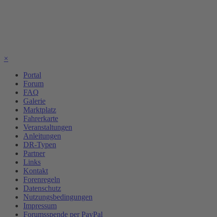
×
Portal
Forum
FAQ
Galerie
Marktplatz
Fahrerkarte
Veranstaltungen
Anleitungen
DR-Typen
Partner
Links
Kontakt
Forenregeln
Datenschutz
Nutzungsbedingungen
Impressum
Forumsspende per PayPal