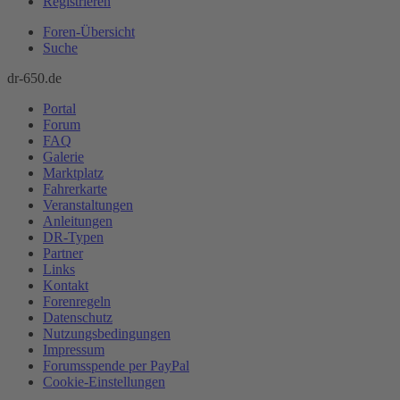
Registrieren
Foren-Übersicht
Suche
dr-650.de
Portal
Forum
FAQ
Galerie
Marktplatz
Fahrerkarte
Veranstaltungen
Anleitungen
DR-Typen
Partner
Links
Kontakt
Forenregeln
Datenschutz
Nutzungsbedingungen
Impressum
Forumsspende per PayPal
Cookie-Einstellungen