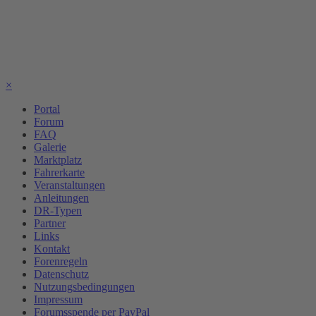
×
Portal
Forum
FAQ
Galerie
Marktplatz
Fahrerkarte
Veranstaltungen
Anleitungen
DR-Typen
Partner
Links
Kontakt
Forenregeln
Datenschutz
Nutzungsbedingungen
Impressum
Forumsspende per PayPal