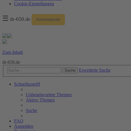
Cookie-Einstellungen
☰
dr-650.de
Forumsspende
Zum Inhalt
dr-650.de
Erweiterte Suche
Suche
Schnellzugriff
Unbeantwortete Themen
Aktive Themen
Suche
FAQ
Anmelden