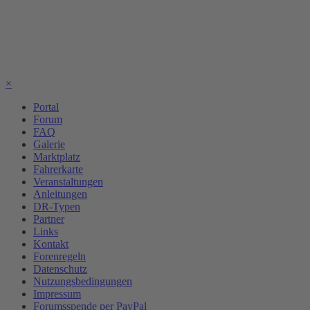
×
Portal
Forum
FAQ
Galerie
Marktplatz
Fahrerkarte
Veranstaltungen
Anleitungen
DR-Typen
Partner
Links
Kontakt
Forenregeln
Datenschutz
Nutzungsbedingungen
Impressum
Forumsspende per PayPal