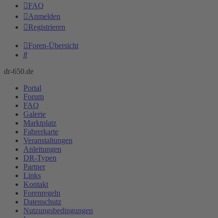
FAQ
Anmelden
Registrieren
Foren-Übersicht
Suche
dr-650.de
Portal
Forum
FAQ
Galerie
Marktplatz
Fahrerkarte
Veranstaltungen
Anleitungen
DR-Typen
Partner
Links
Kontakt
Forenregeln
Datenschutz
Nutzungsbedingungen