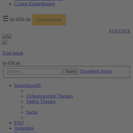
Cookie-Einstellungen
☰
dr-650.de
Forumsspende
PARTNER
Zum Inhalt
dr-650.de
Erweiterte Suche
Suche
Schnellzugriff
Unbeantwortete Themen
Aktive Themen
Suche
FAQ
Anmelden