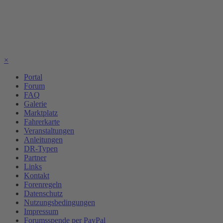
×
Portal
Forum
FAQ
Galerie
Marktplatz
Fahrerkarte
Veranstaltungen
Anleitungen
DR-Typen
Partner
Links
Kontakt
Forenregeln
Datenschutz
Nutzungsbedingungen
Impressum
Forumsspende per PayPal