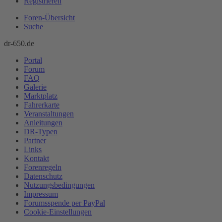
Registrieren
Foren-Übersicht
Suche
dr-650.de
Portal
Forum
FAQ
Galerie
Marktplatz
Fahrerkarte
Veranstaltungen
Anleitungen
DR-Typen
Partner
Links
Kontakt
Forenregeln
Datenschutz
Nutzungsbedingungen
Impressum
Forumsspende per PayPal
Cookie-Einstellungen