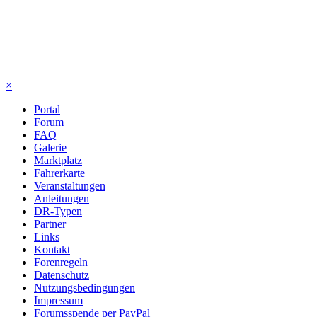
×
Portal
Forum
FAQ
Galerie
Marktplatz
Fahrerkarte
Veranstaltungen
Anleitungen
DR-Typen
Partner
Links
Kontakt
Forenregeln
Datenschutz
Nutzungsbedingungen
Impressum
Forumsspende per PayPal