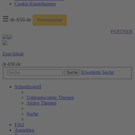
Cookie-Einstellungen
☰
dr-650.de
Forumsspende
PARTNER
Zum Inhalt
dr-650.de
Erweiterte Suche
Suche
Schnellzugriff
Unbeantwortete Themen
Aktive Themen
Suche
FAQ
Anmelden