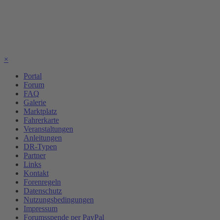
×
Portal
Forum
FAQ
Galerie
Marktplatz
Fahrerkarte
Veranstaltungen
Anleitungen
DR-Typen
Partner
Links
Kontakt
Forenregeln
Datenschutz
Nutzungsbedingungen
Impressum
Forumsspende per PayPal