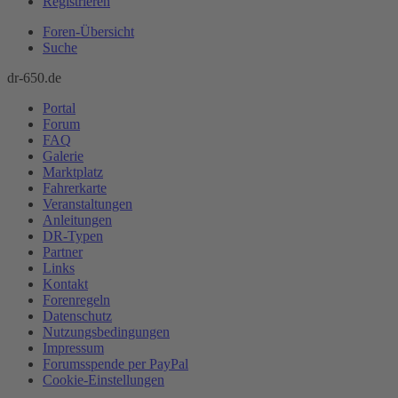
Registrieren
Foren-Übersicht
Suche
dr-650.de
Portal
Forum
FAQ
Galerie
Marktplatz
Fahrerkarte
Veranstaltungen
Anleitungen
DR-Typen
Partner
Links
Kontakt
Forenregeln
Datenschutz
Nutzungsbedingungen
Impressum
Forumsspende per PayPal
Cookie-Einstellungen