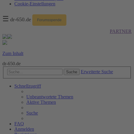
Cookie-Einstellungen
☰
dr-650.de
Forumsspende
PARTNER
Zum Inhalt
dr-650.de
Erweiterte Suche
Suche
Schnellzugriff
Unbeantwortete Themen
Aktive Themen
Suche
FAQ
Anmelden