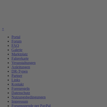
×
Portal
Forum
FAQ
Galerie
Marktplatz
Fahrerkarte
Veranstaltungen
Anleitungen
DR-Typen
Partner
Links
Kontakt
Forenregeln
Datenschutz
Nutzungsbedingungen
Impressum
Forumsspende per PayPal