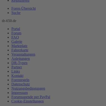
Registrieren
Foren-Übersicht
Suche
dr-650.de
Portal
Forum
FAQ
Galerie
Marktplatz
Fahrerkarte
Veranstaltungen
Anleitungen
DR-Typen
Partner
Links
Kontakt
Forenregeln
Datenschutz
Nutzungsbedingungen
Impressum
Forumsspende per PayPal
Cookie-Einstellungen