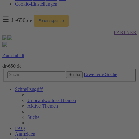
Cookie-Einstellungen
☰
dr-650.de
Forumsspende
PARTNER
Zum Inhalt
dr-650.de
Erweiterte Suche
Suche
Schnellzugriff
Unbeantwortete Themen
Aktive Themen
Suche
FAQ
Anmelden