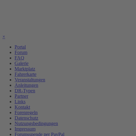
×
Portal
Forum
FAQ
Galerie
Marktplatz
Fahrerkarte
Veranstaltungen
Anleitungen
DR-Typen
Partner
Links
Kontakt
Forenregeln
Datenschutz
Nutzungsbedingungen
Impressum
Forumsspende per PayPal