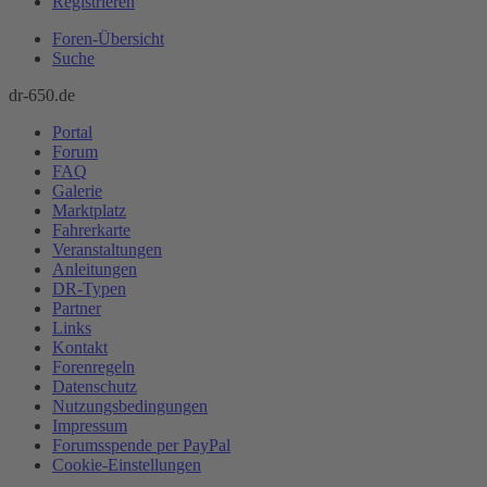
Registrieren
Foren-Übersicht
Suche
dr-650.de
Portal
Forum
FAQ
Galerie
Marktplatz
Fahrerkarte
Veranstaltungen
Anleitungen
DR-Typen
Partner
Links
Kontakt
Forenregeln
Datenschutz
Nutzungsbedingungen
Impressum
Forumsspende per PayPal
Cookie-Einstellungen