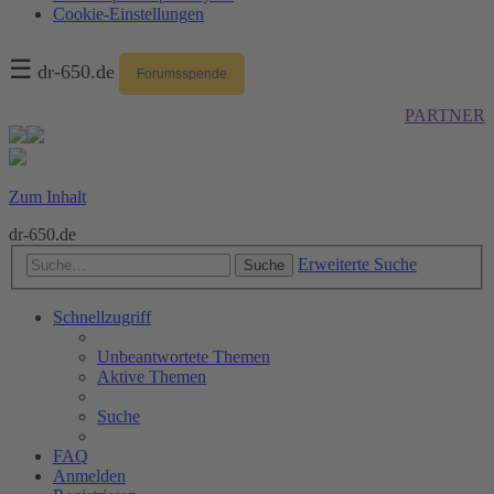
Cookie-Einstellungen
☰
dr-650.de
Forumsspende
PARTNER
Zum Inhalt
dr-650.de
Erweiterte Suche
Suche
Schnellzugriff
Unbeantwortete Themen
Aktive Themen
Suche
FAQ
Anmelden