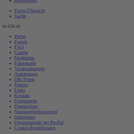
Registrieren
Foren-Übersicht
Suche
dr-650.de
Portal
Forum
FAQ
Galerie
Marktplatz
Fahrerkarte
Veranstaltungen
Anleitungen
DR-Typen
Partner
Links
Kontakt
Forenregeln
Datenschutz
Nutzungsbedingungen
Impressum
Forumsspende per PayPal
Cookie-Einstellungen