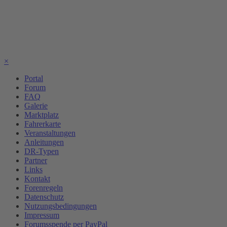
×
Portal
Forum
FAQ
Galerie
Marktplatz
Fahrerkarte
Veranstaltungen
Anleitungen
DR-Typen
Partner
Links
Kontakt
Forenregeln
Datenschutz
Nutzungsbedingungen
Impressum
Forumsspende per PayPal