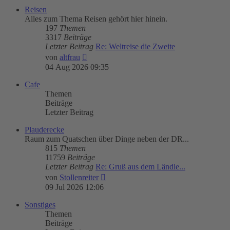
Reisen
Alles zum Thema Reisen gehört hier hinein.
197
Themen
3317
Beiträge
Letzter Beitrag
Re: Weltreise die Zweite
Neuester
von
altfrau
Beitrag
04 Aug 2026 09:35
Cafe
Themen
Beiträge
Letzter Beitrag
Plauderecke
Raum zum Quatschen über Dinge neben der DR...
815
Themen
11759
Beiträge
Letzter Beitrag
Re: Gruß aus dem Ländle...
Neuester
von
Stollenreiter
Beitrag
09 Jul 2026 12:06
Sonstiges
Themen
Beiträge