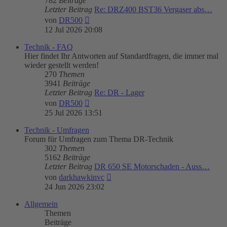
782
Beiträge
Letzter Beitrag
Re: DRZ400 BST36 Vergaser abs…
Neuester
von
DR500
Beitrag
12 Jul 2026 20:08
Technik - FAQ
Hier findet Ihr Antworten auf Standardfragen, die immer mal
wieder gestellt werden!
270
Themen
3941
Beiträge
Letzter Beitrag
Re: DR - Lager
Neuester
von
DR500
Beitrag
25 Jul 2026 13:51
Technik - Umfragen
Forum für Umfragen zum Thema DR-Technik
302
Themen
5162
Beiträge
Letzter Beitrag
DR 650 SE Motorschaden - Auss…
Neuester
von
darkhawkinvc
Beitrag
24 Jun 2026 23:02
Allgemein
Themen
Beiträge