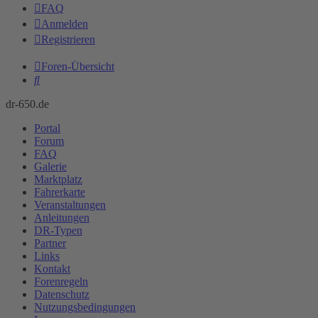
FAQ
Anmelden
Registrieren
Foren-Übersicht
Suche
dr-650.de
Portal
Forum
FAQ
Galerie
Marktplatz
Fahrerkarte
Veranstaltungen
Anleitungen
DR-Typen
Partner
Links
Kontakt
Forenregeln
Datenschutz
Nutzungsbedingungen