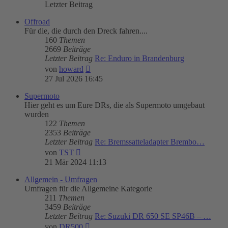
Letzter Beitrag
Offroad
Für die, die durch den Dreck fahren....
160
Themen
2669
Beiträge
Letzter Beitrag
Re: Enduro in Brandenburg
Neuester
von
howard
Beitrag
27 Jul 2026 16:45
Supermoto
Hier geht es um Eure DRs, die als Supermoto umgebaut
wurden
122
Themen
2353
Beiträge
Letzter Beitrag
Re: Bremssatteladapter Brembo…
Neuester
von
TST
Beitrag
21 Mär 2024 11:13
Allgemein - Umfragen
Umfragen für die Allgemeine Kategorie
211
Themen
3459
Beiträge
Letzter Beitrag
Re: Suzuki DR 650 SE SP46B – …
Neuester
von
DR500