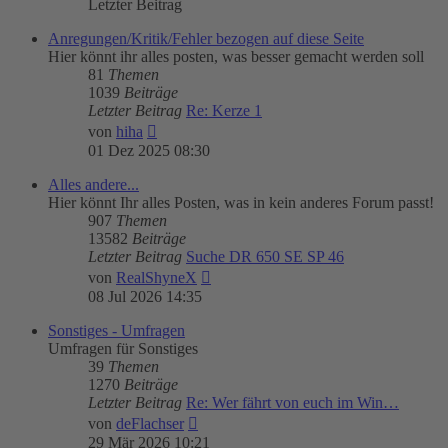
Letzter Beitrag
Anregungen/Kritik/Fehler bezogen auf diese Seite
Hier könnt ihr alles posten, was besser gemacht werden soll
81
Themen
1039
Beiträge
Letzter Beitrag
Re: Kerze 1
Neuester
von
hiha
Beitrag
01 Dez 2025 08:30
Alles andere...
Hier könnt Ihr alles Posten, was in kein anderes Forum passt!
907
Themen
13582
Beiträge
Letzter Beitrag
Suche DR 650 SE SP 46
Neuester
von
RealShyneX
Beitrag
08 Jul 2026 14:35
Sonstiges - Umfragen
Umfragen für Sonstiges
39
Themen
1270
Beiträge
Letzter Beitrag
Re: Wer fährt von euch im Win…
Neuester
von
deFlachser
Beitrag
29 Mär 2026 10:21