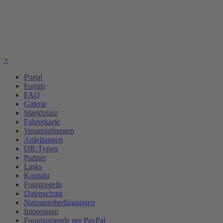
×
Portal
Forum
FAQ
Galerie
Marktplatz
Fahrerkarte
Veranstaltungen
Anleitungen
DR-Typen
Partner
Links
Kontakt
Forenregeln
Datenschutz
Nutzungsbedingungen
Impressum
Forumsspende per PayPal