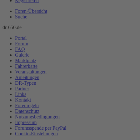
Registrieren
Foren-Übersicht
Suche
dr-650.de
Portal
Forum
FAQ
Galerie
Marktplatz
Fahrerkarte
Veranstaltungen
Anleitungen
DR-Typen
Partner
Links
Kontakt
Forenregeln
Datenschutz
Nutzungsbedingungen
Impressum
Forumsspende per PayPal
Cookie-Einstellungen