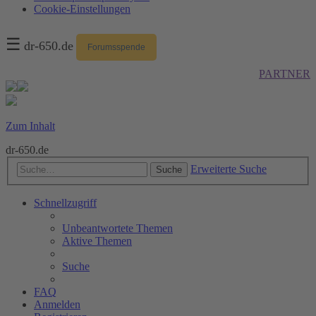
Cookie-Einstellungen
☰
dr-650.de
Forumsspende
PARTNER
Zum Inhalt
dr-650.de
Erweiterte Suche
Suche
Schnellzugriff
Unbeantwortete Themen
Aktive Themen
Suche
FAQ
Anmelden