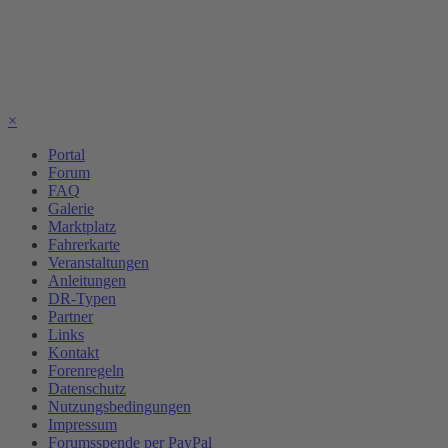
×
Portal
Forum
FAQ
Galerie
Marktplatz
Fahrerkarte
Veranstaltungen
Anleitungen
DR-Typen
Partner
Links
Kontakt
Forenregeln
Datenschutz
Nutzungsbedingungen
Impressum
Forumsspende per PayPal