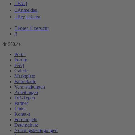
FAQ
Anmelden
Registrieren
Foren-Übersicht
Suche
dr-650.de
Portal
Forum
FAQ
Galerie
Marktplatz
Fahrerkarte
Veranstaltungen
Anleitungen
DR-Typen
Partner
Links
Kontakt
Forenregeln
Datenschutz
Nutzungsbedingungen