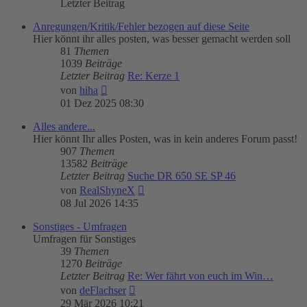
Letzter Beitrag
Anregungen/Kritik/Fehler bezogen auf diese Seite
Hier könnt ihr alles posten, was besser gemacht werden soll
81
Themen
1039
Beiträge
Letzter Beitrag
Re: Kerze 1
Neuester
von
hiha
Beitrag
01 Dez 2025 08:30
Alles andere...
Hier könnt Ihr alles Posten, was in kein anderes Forum passt!
907
Themen
13582
Beiträge
Letzter Beitrag
Suche DR 650 SE SP 46
Neuester
von
RealShyneX
Beitrag
08 Jul 2026 14:35
Sonstiges - Umfragen
Umfragen für Sonstiges
39
Themen
1270
Beiträge
Letzter Beitrag
Re: Wer fährt von euch im Win…
Neuester
von
deFlachser
Beitrag
29 Mär 2026 10:21