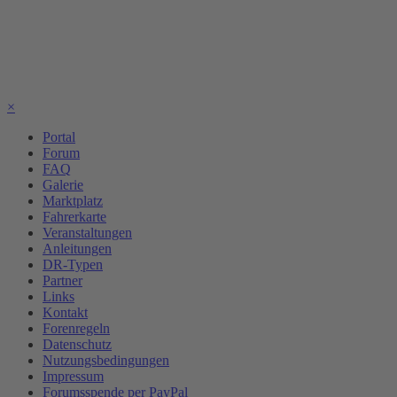
×
Portal
Forum
FAQ
Galerie
Marktplatz
Fahrerkarte
Veranstaltungen
Anleitungen
DR-Typen
Partner
Links
Kontakt
Forenregeln
Datenschutz
Nutzungsbedingungen
Impressum
Forumsspende per PayPal