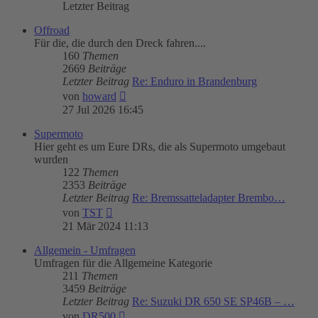
Letzter Beitrag
Offroad
Für die, die durch den Dreck fahren....
160
Themen
2669
Beiträge
Letzter Beitrag
Re: Enduro in Brandenburg
Neuester
von
howard
Beitrag
27 Jul 2026 16:45
Supermoto
Hier geht es um Eure DRs, die als Supermoto umgebaut
wurden
122
Themen
2353
Beiträge
Letzter Beitrag
Re: Bremssatteladapter Brembo…
Neuester
von
TST
Beitrag
21 Mär 2024 11:13
Allgemein - Umfragen
Umfragen für die Allgemeine Kategorie
211
Themen
3459
Beiträge
Letzter Beitrag
Re: Suzuki DR 650 SE SP46B – …
Neuester
von
DR500