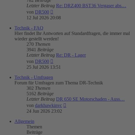
782
Beiträge
Letzter Beitrag
Re: DRZ400 BST36 Vergaser abs…
Neuester
von
DR500
Beitrag
12 Jul 2026 20:08
Technik - FAQ
Hier findet Ihr Antworten auf Standardfragen, die immer mal
wieder gestellt werden!
270
Themen
3941
Beiträge
Letzter Beitrag
Re: DR - Lager
Neuester
von
DR500
Beitrag
25 Jul 2026 13:51
Technik - Umfragen
Forum für Umfragen zum Thema DR-Technik
302
Themen
5162
Beiträge
Letzter Beitrag
DR 650 SE Motorschaden - Auss…
Neuester
von
darkhawkinvc
Beitrag
24 Jun 2026 23:02
Allgemein
Themen
Beiträge