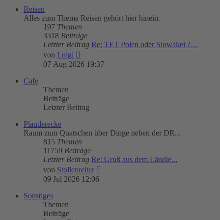
Reisen
Alles zum Thema Reisen gehört hier hinein.
197
Themen
3318
Beiträge
Letzter Beitrag
Re: TET Polen oder Slowakei ?…
Neuester
von
Luigi
Beitrag
07 Aug 2026 19:37
Cafe
Themen
Beiträge
Letzter Beitrag
Plauderecke
Raum zum Quatschen über Dinge neben der DR...
815
Themen
11759
Beiträge
Letzter Beitrag
Re: Gruß aus dem Ländle...
Neuester
von
Stollenreiter
Beitrag
09 Jul 2026 12:06
Sonstiges
Themen
Beiträge