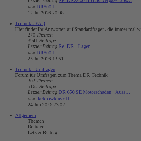
Letzter Beitrag
Re: DRZ400 BST36 Vergaser abs…
Neuester
von
DR500
Beitrag
12 Jul 2026 20:08
Technik - FAQ
Hier findet Ihr Antworten auf Standardfragen, die immer mal wi
270
Themen
3941
Beiträge
Letzter Beitrag
Re: DR - Lager
Neuester
von
DR500
Beitrag
25 Jul 2026 13:51
Technik - Umfragen
Forum für Umfragen zum Thema DR-Technik
302
Themen
5162
Beiträge
Letzter Beitrag
DR 650 SE Motorschaden - Auss…
Neuester
von
darkhawkinvc
Beitrag
24 Jun 2026 23:02
Allgemein
Themen
Beiträge
Letzter Beitrag