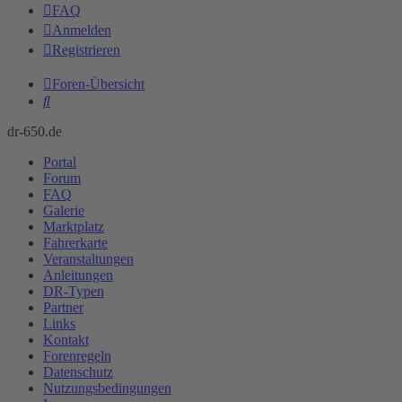
FAQ
Anmelden
Registrieren
Foren-Übersicht
Suche
dr-650.de
Portal
Forum
FAQ
Galerie
Marktplatz
Fahrerkarte
Veranstaltungen
Anleitungen
DR-Typen
Partner
Links
Kontakt
Forenregeln
Datenschutz
Nutzungsbedingungen