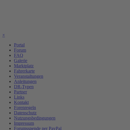
×
Portal
Forum
FAQ
Galerie
Marktplatz
Fahrerkarte
Veranstaltungen
Anleitungen
DR-Typen
Partner
Links
Kontakt
Forenregeln
Datenschutz
Nutzungsbedingungen
Impressum
Forumsspende per PayPal