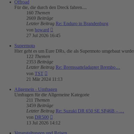
Offroad
Für die, die durch den Dreck fahren....
160
Themen
2669
Beiträge
Letzter Beitrag
Re: Enduro in Brandenburg
Neuester
von
howard
Beitrag
27 Jul 2026 16:45
Supermoto
Hier geht es um Eure DRs, die als Supermoto umgebaut wurde
122
Themen
2353
Beiträge
Letzter Beitrag
Re: Bremssatteladapter Brembo…
Neuester
von
TST
Beitrag
21 Mär 2024 11:13
Allgemein - Umfragen
Umfragen für die Allgemeine Kategorie
211
Themen
3459
Beiträge
Letzter Beitrag
Re: Suzuki DR 650 SE SP46B – …
Neuester
von
DR500
Beitrag
13 Jul 2026 14:12
Veranstaltungen und Reisen