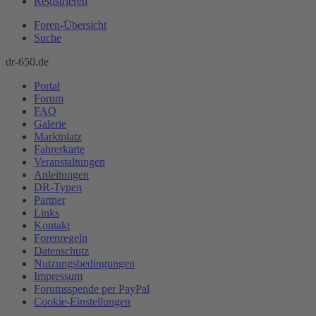
Registrieren
Foren-Übersicht
Suche
dr-650.de
Portal
Forum
FAQ
Galerie
Marktplatz
Fahrerkarte
Veranstaltungen
Anleitungen
DR-Typen
Partner
Links
Kontakt
Forenregeln
Datenschutz
Nutzungsbedingungen
Impressum
Forumsspende per PayPal
Cookie-Einstellungen