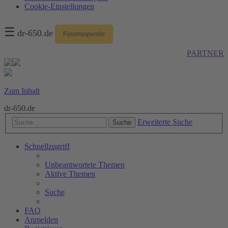
Cookie-Einstellungen
☰
dr-650.de
Forumsspende
PARTNER
Zum Inhalt
dr-650.de
Erweiterte Suche
Suche
Schnellzugriff
Unbeantwortete Themen
Aktive Themen
Suche
FAQ
Anmelden