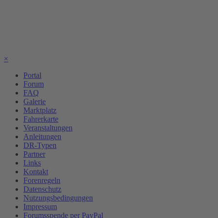
×
Portal
Forum
FAQ
Galerie
Marktplatz
Fahrerkarte
Veranstaltungen
Anleitungen
DR-Typen
Partner
Links
Kontakt
Forenregeln
Datenschutz
Nutzungsbedingungen
Impressum
Forumsspende per PayPal