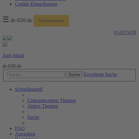
Cookie-Einstellungen
☰
dr-650.de
Forumsspende
PARTNER
Zum Inhalt
dr-650.de
Erweiterte Suche
Suche
Schnellzugriff
Unbeantwortete Themen
Aktive Themen
Suche
FAQ
Anmelden