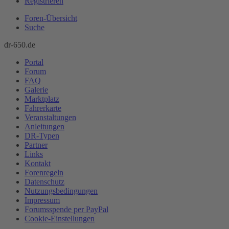
Registrieren
Foren-Übersicht
Suche
dr-650.de
Portal
Forum
FAQ
Galerie
Marktplatz
Fahrerkarte
Veranstaltungen
Anleitungen
DR-Typen
Partner
Links
Kontakt
Forenregeln
Datenschutz
Nutzungsbedingungen
Impressum
Forumsspende per PayPal
Cookie-Einstellungen