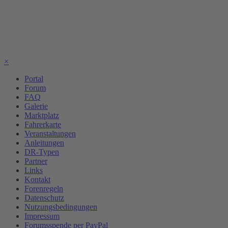
×
Portal
Forum
FAQ
Galerie
Marktplatz
Fahrerkarte
Veranstaltungen
Anleitungen
DR-Typen
Partner
Links
Kontakt
Forenregeln
Datenschutz
Nutzungsbedingungen
Impressum
Forumsspende per PayPal