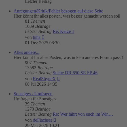
Letzter Beitrag
Anregungen/Kritik/Fehler bezogen auf diese Seite
Hier könnt ihr alles posten, was besser gemacht werden soll
81
Themen
1039
Beiträge
Letzter Beitrag
Re: Kerze 1
Neuester
von
hiha
Beitrag
01 Dez 2025 08:30
Alles andere...
Hier könnt Ihr alles Posten, was in kein anderes Forum passt!
907
Themen
13582
Beiträge
Letzter Beitrag
Suche DR 650 SE SP 46
Neuester
von
RealShyneX
Beitrag
08 Jul 2026 14:35
Sonstiges - Umfragen
Umfragen für Sonstiges
39
Themen
1270
Beiträge
Letzter Beitrag
Re: Wer fährt von euch im Win…
Neuester
von
deFlachser
Beitrag
29 Mär 2026 10:21