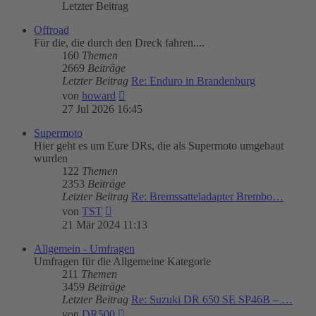
Letzter Beitrag
Offroad
Für die, die durch den Dreck fahren....
160
Themen
2669
Beiträge
Letzter Beitrag
Re: Enduro in Brandenburg
Neuester
von
howard
Beitrag
27 Jul 2026 16:45
Supermoto
Hier geht es um Eure DRs, die als Supermoto umgebaut
wurden
122
Themen
2353
Beiträge
Letzter Beitrag
Re: Bremssatteladapter Brembo…
Neuester
von
TST
Beitrag
21 Mär 2024 11:13
Allgemein - Umfragen
Umfragen für die Allgemeine Kategorie
211
Themen
3459
Beiträge
Letzter Beitrag
Re: Suzuki DR 650 SE SP46B – …
Neuester
von
DR500