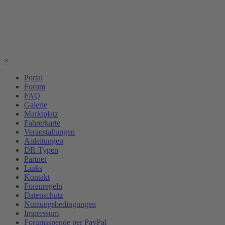
×
Portal
Forum
FAQ
Galerie
Marktplatz
Fahrerkarte
Veranstaltungen
Anleitungen
DR-Typen
Partner
Links
Kontakt
Forenregeln
Datenschutz
Nutzungsbedingungen
Impressum
Forumsspende per PayPal