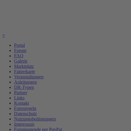
×
Portal
Forum
FAQ
Galerie
Marktplatz
Fahrerkarte
Veranstaltungen
Anleitungen
DR-Typen
Partner
Links
Kontakt
Forenregeln
Datenschutz
Nutzungsbedingungen
Impressum
Forumsspende per PayPal