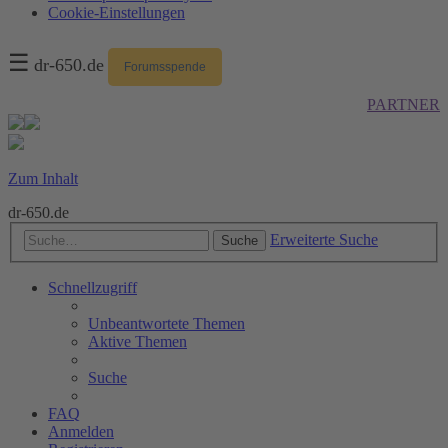
Cookie-Einstellungen
☰
dr-650.de
Forumsspende
PARTNER
Zum Inhalt
dr-650.de
Erweiterte Suche
Suche
Schnellzugriff
Unbeantwortete Themen
Aktive Themen
Suche
FAQ
Anmelden