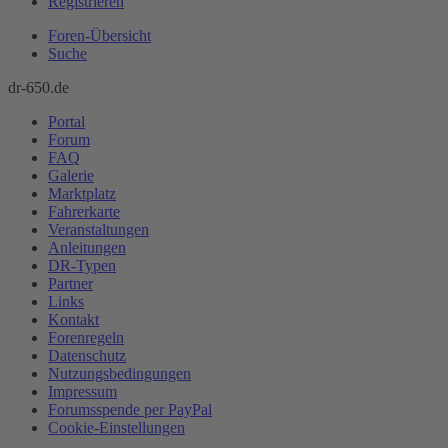
Registrieren
Foren-Übersicht
Suche
dr-650.de
Portal
Forum
FAQ
Galerie
Marktplatz
Fahrerkarte
Veranstaltungen
Anleitungen
DR-Typen
Partner
Links
Kontakt
Forenregeln
Datenschutz
Nutzungsbedingungen
Impressum
Forumsspende per PayPal
Cookie-Einstellungen