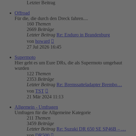
Letzter Beitrag
Offroad
Für die, die durch den Dreck fahren....
160
Themen
2669
Beiträge
Letzter Beitrag
Re: Enduro in Brandenburg
Neuester
von
howard
Beitrag
27 Jul 2026 16:45
Supermoto
Hier geht es um Eure DRs, die als Supermoto umgebaut
wurden
122
Themen
2353
Beiträge
Letzter Beitrag
Re: Bremssatteladapter Brembo…
Neuester
von
TST
Beitrag
21 Mär 2024 11:13
Allgemein - Umfragen
Umfragen für die Allgemeine Kategorie
211
Themen
3459
Beiträge
Letzter Beitrag
Re: Suzuki DR 650 SE SP46B – …
Neuester
von
DR500