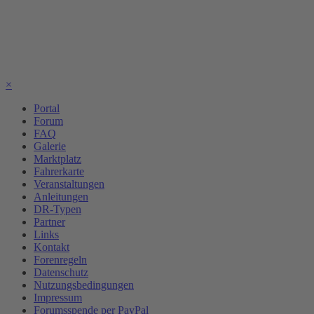
×
Portal
Forum
FAQ
Galerie
Marktplatz
Fahrerkarte
Veranstaltungen
Anleitungen
DR-Typen
Partner
Links
Kontakt
Forenregeln
Datenschutz
Nutzungsbedingungen
Impressum
Forumsspende per PayPal