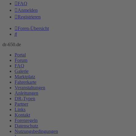
FAQ
Anmelden
Registrieren
Foren-Übersicht
Suche
dr-650.de
Portal
Forum
FAQ
Galerie
Marktplatz
Fahrerkarte
Veranstaltungen
Anleitungen
DR-Typen
Partner
Links
Kontakt
Forenregeln
Datenschutz
Nutzungsbedingungen