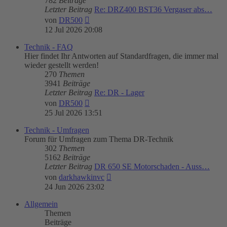
782
Beiträge
Letzter Beitrag
Re: DRZ400 BST36 Vergaser abs…
Neuester
von
DR500
Beitrag
12 Jul 2026 20:08
Technik - FAQ
Hier findet Ihr Antworten auf Standardfragen, die immer mal
wieder gestellt werden!
270
Themen
3941
Beiträge
Letzter Beitrag
Re: DR - Lager
Neuester
von
DR500
Beitrag
25 Jul 2026 13:51
Technik - Umfragen
Forum für Umfragen zum Thema DR-Technik
302
Themen
5162
Beiträge
Letzter Beitrag
DR 650 SE Motorschaden - Auss…
Neuester
von
darkhawkinvc
Beitrag
24 Jun 2026 23:02
Allgemein
Themen
Beiträge