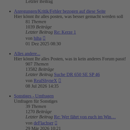
Letzter Beitrag
Anregungen/Kritik/Fehler bezogen auf diese Seite
Hier könnt ihr alles posten, was besser gemacht werden soll
81
Themen
1039
Beiträge
Letzter Beitrag
Re: Kerze 1
Neuester
von
hiha
Beitrag
01 Dez 2025 08:30
Alles andere...
Hier könnt Ihr alles Posten, was in kein anderes Forum passt!
907
Themen
13582
Beiträge
Letzter Beitrag
Suche DR 650 SE SP 46
Neuester
von
RealShyneX
Beitrag
08 Jul 2026 14:35
Sonstiges - Umfragen
Umfragen für Sonstiges
39
Themen
1270
Beiträge
Letzter Beitrag
Re: Wer fährt von euch im Win…
Neuester
von
deFlachser
Beitrag
29 Mär 2026 10:21