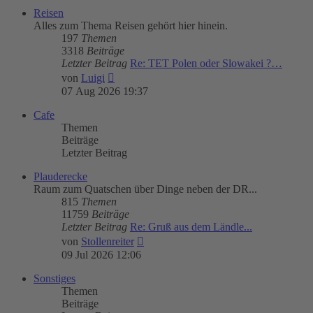
Reisen
Alles zum Thema Reisen gehört hier hinein.
197
Themen
3318
Beiträge
Letzter Beitrag
Re: TET Polen oder Slowakei ?…
Neuester
von
Luigi
Beitrag
07 Aug 2026 19:37
Cafe
Themen
Beiträge
Letzter Beitrag
Plauderecke
Raum zum Quatschen über Dinge neben der DR...
815
Themen
11759
Beiträge
Letzter Beitrag
Re: Gruß aus dem Ländle...
Neuester
von
Stollenreiter
Beitrag
09 Jul 2026 12:06
Sonstiges
Themen
Beiträge