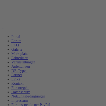
×
Portal
Forum
FAQ
Galerie
Marktplatz
Fahrerkarte
Veranstaltungen
Anleitungen
DR-Typen
Partner
Links
Kontakt
Forenregeln
Datenschutz
Nutzungsbedingungen
Impressum
Forumsspende per PayPal