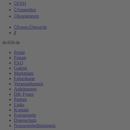
FAQ
Anmelden
Registrieren
Foren-Übersicht
Suche
dr-650.de
Portal
Forum
FAQ
Galerie
Marktplatz
Fahrerkarte
Veranstaltungen
Anleitungen
DR-Typen
Partner
Links
Kontakt
Forenregeln
Datenschutz
Nutzungsbedingungen