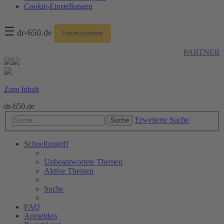
Cookie-Einstellungen
☰
dr-650.de
Forumsspende
PARTNER
Zum Inhalt
dr-650.de
Erweiterte Suche
Suche
Schnellzugriff
Unbeantwortete Themen
Aktive Themen
Suche
FAQ
Anmelden