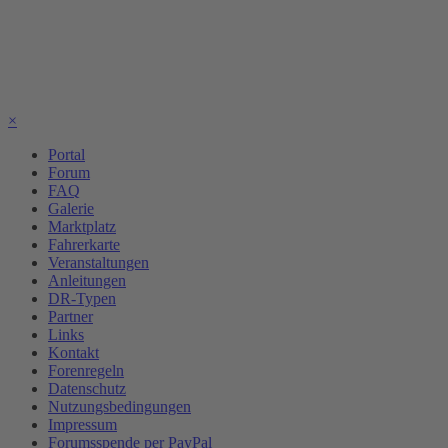
×
Portal
Forum
FAQ
Galerie
Marktplatz
Fahrerkarte
Veranstaltungen
Anleitungen
DR-Typen
Partner
Links
Kontakt
Forenregeln
Datenschutz
Nutzungsbedingungen
Impressum
Forumsspende per PayPal