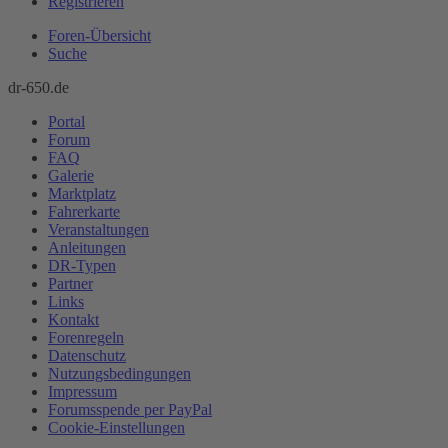
Registrieren
Foren-Übersicht
Suche
dr-650.de
Portal
Forum
FAQ
Galerie
Marktplatz
Fahrerkarte
Veranstaltungen
Anleitungen
DR-Typen
Partner
Links
Kontakt
Forenregeln
Datenschutz
Nutzungsbedingungen
Impressum
Forumsspende per PayPal
Cookie-Einstellungen