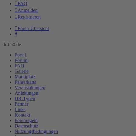
FAQ
Anmelden
Registrieren
Foren-Übersicht
Suche
dr-650.de
Portal
Forum
FAQ
Galerie
Marktplatz
Fahrerkarte
Veranstaltungen
Anleitungen
DR-Typen
Partner
Links
Kontakt
Forenregeln
Datenschutz
Nutzungsbedingungen