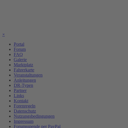
×
Portal
Forum
FAQ
Galerie
Marktplatz
Fahrerkarte
Veranstaltungen
Anleitungen
DR-Typen
Partner
Links
Kontakt
Forenregeln
Datenschutz
Nutzungsbedingungen
Impressum
Forumsspende per PayPal