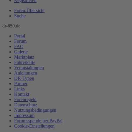
Registrieren
Foren-Übersicht
Suche
dr-650.de
Portal
Forum
FAQ
Galerie
Marktplatz
Fahrerkarte
Veranstaltungen
Anleitungen
DR-Typen
Partner
Links
Kontakt
Forenregeln
Datenschutz
Nutzungsbedingungen
Impressum
Forumsspende per PayPal
Cookie-Einstellungen