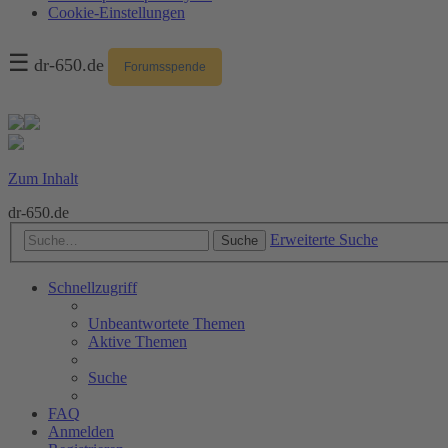
Cookie-Einstellungen
☰
dr-650.de
Forumsspende
Zum Inhalt
dr-650.de
Erweiterte Suche
Suche
Schnellzugriff
Unbeantwortete Themen
Aktive Themen
Suche
FAQ
Anmelden