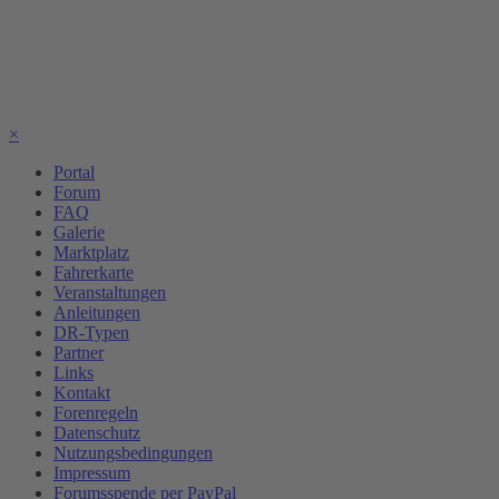
×
Portal
Forum
FAQ
Galerie
Marktplatz
Fahrerkarte
Veranstaltungen
Anleitungen
DR-Typen
Partner
Links
Kontakt
Forenregeln
Datenschutz
Nutzungsbedingungen
Impressum
Forumsspende per PayPal