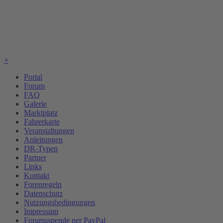
×
Portal
Forum
FAQ
Galerie
Marktplatz
Fahrerkarte
Veranstaltungen
Anleitungen
DR-Typen
Partner
Links
Kontakt
Forenregeln
Datenschutz
Nutzungsbedingungen
Impressum
Forumsspende per PayPal