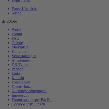
Registrieren
Foren-Übersicht
Suche
dr-650.de
Portal
Forum
FAQ
Galerie
Marktplatz
Fahrerkarte
Veranstaltungen
Anleitungen
DR-Typen
Partner
Links
Kontakt
Forenregeln
Datenschutz
Nutzungsbedingungen
Impressum
Forumsspende per PayPal
Cookie-Einstellungen