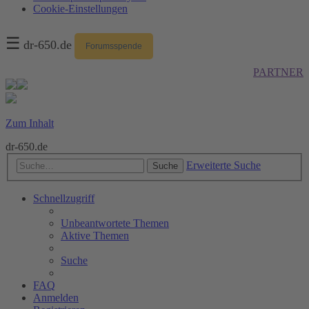
Cookie-Einstellungen
☰
dr-650.de
Forumsspende
PARTNER
Zum Inhalt
dr-650.de
Erweiterte Suche
Suche
Schnellzugriff
Unbeantwortete Themen
Aktive Themen
Suche
FAQ
Anmelden