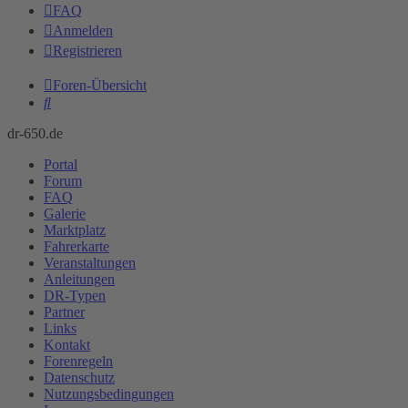
FAQ
Anmelden
Registrieren
Foren-Übersicht
Suche
dr-650.de
Portal
Forum
FAQ
Galerie
Marktplatz
Fahrerkarte
Veranstaltungen
Anleitungen
DR-Typen
Partner
Links
Kontakt
Forenregeln
Datenschutz
Nutzungsbedingungen