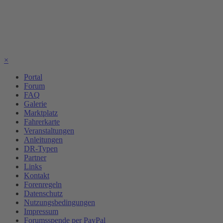
×
Portal
Forum
FAQ
Galerie
Marktplatz
Fahrerkarte
Veranstaltungen
Anleitungen
DR-Typen
Partner
Links
Kontakt
Forenregeln
Datenschutz
Nutzungsbedingungen
Impressum
Forumsspende per PayPal