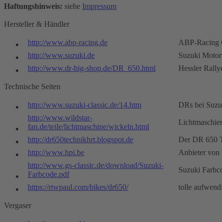
Haftungshinweis:
siehe
Impressum
Hersteller & Händler
http://www.abp-racing.de
ABP-Racing
http://www.suzuki.de
Suzuki Motor
http://www.dr-big-shop.de/DR_650.html
Hessler Rall
Technische Seiten
http://www.suzuki-classic.de/14.htm
DRs bei Suzu
http://www.wildstar-
Lichtmaschien
fan.de/teile/lichtmaschine/wickeln.html
http://dr650technikhrt.blogspot.de
Der DR 650 
http://www.hpi.be
Anbieter von
http://www.gs-classic.de/download/Suzuki-
Suzuki Farbc
Farbcode.pdf
https://rtwpaul.com/bikes/dr650/
tolle aufwen
Vergaser