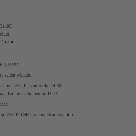
 GmbH
räder
ye Team
ki Classic
e selbst wickeln
Technik BLOG von Stefan Heßler
 u.a. Lichtmaschienen und CDIs
odes
dige DR 650 SE Umbaudokumentation