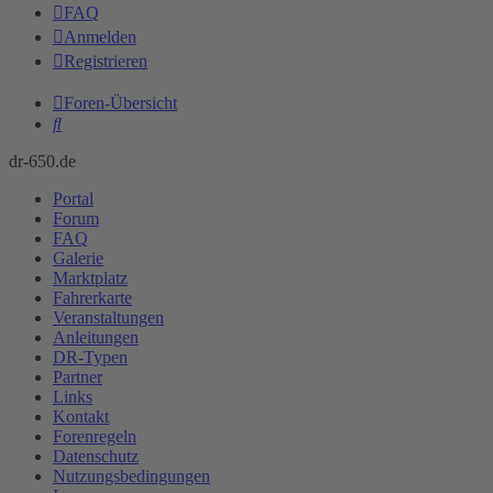
FAQ
Anmelden
Registrieren
Foren-Übersicht
Suche
dr-650.de
Portal
Forum
FAQ
Galerie
Marktplatz
Fahrerkarte
Veranstaltungen
Anleitungen
DR-Typen
Partner
Links
Kontakt
Forenregeln
Datenschutz
Nutzungsbedingungen