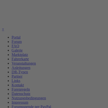
×
Portal
Forum
FAQ
Galerie
Marktplatz
Fahrerkarte
Veranstaltungen
Anleitungen
DR-Typen
Partner
Links
Kontakt
Forenregeln
Datenschutz
Nutzungsbedingungen
Impressum
Forumsspende per PayPal