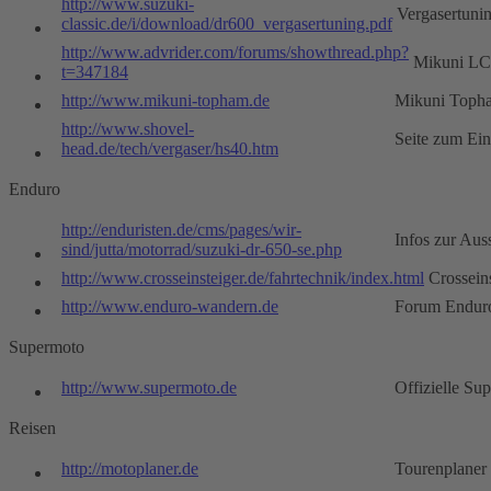
http://www.suzuki-
Vergasertuni
classic.de/i/download/dr600_vergasertuning.pdf
http://www.advrider.com/forums/showthread.php?
Mikuni LC
t=347184
http://www.mikuni-topham.de
Mikuni Topha
http://www.shovel-
Seite zum Ein
head.de/tech/vergaser/hs40.htm
Enduro
http://enduristen.de/cms/pages/wir-
Infos zur Aus
sind/jutta/motorrad/suzuki-dr-650-se.php
http://www.crosseinsteiger.de/fahrtechnik/index.html
Crossein
http://www.enduro-wandern.de
Forum Endur
Supermoto
http://www.supermoto.de
Offizielle Su
Reisen
http://motoplaner.de
Tourenplaner m