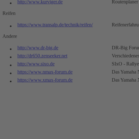
http://www.kurviger.de
Routenplaner
Reifen
https://www.transalp.de/technik/reifen/
Reifenerfahru
Andere
http://www.dr-big.de
DR-Big For
http://dr650.zenseeker.net
Verschiedene
http://www.sixo.de
SIxO - Rally
https://www.nmax-forum.de
Das Yamaha 
https://www.xmax-forum.de
Das Yamaha 