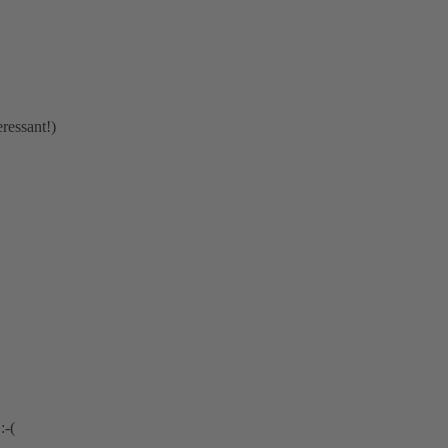
ressant!)
:-(