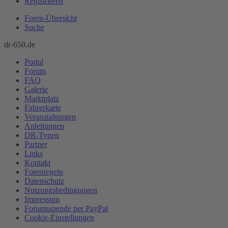
Registrieren
Foren-Übersicht
Suche
dr-650.de
Portal
Forum
FAQ
Galerie
Marktplatz
Fahrerkarte
Veranstaltungen
Anleitungen
DR-Typen
Partner
Links
Kontakt
Forenregeln
Datenschutz
Nutzungsbedingungen
Impressum
Forumsspende per PayPal
Cookie-Einstellungen