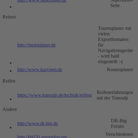
Seite
Reisen
Tourenplaner mit
vielen
Exportformaten
http://motoplaner.de
für
Navigationsgeräte
- wird bald
eingestellt :-(
http://www.kurviger.de
Routenplaner
Reifen
Reifenerfahrungen
https://www.transalp.de/technik/reifen/
mit der Transalp
Andere
DR-Big
http://www.dr-big.de
Forum
Verschiedenes
http://dr650.zenseeker.net