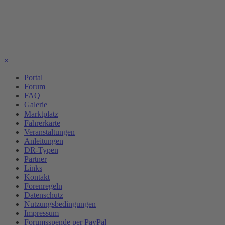
×
Portal
Forum
FAQ
Galerie
Marktplatz
Fahrerkarte
Veranstaltungen
Anleitungen
DR-Typen
Partner
Links
Kontakt
Forenregeln
Datenschutz
Nutzungsbedingungen
Impressum
Forumsspende per PayPal