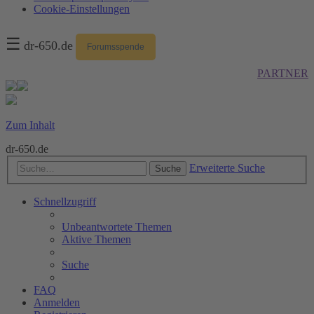
Cookie-Einstellungen
☰
dr-650.de
Forumsspende
PARTNER
Zum Inhalt
dr-650.de
Erweiterte Suche
Suche
Schnellzugriff
Unbeantwortete Themen
Aktive Themen
Suche
FAQ
Anmelden