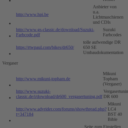
Anbieter von
u.a.
http://www.hpi.be
Lichtmaschienen
und CDIs
http://www.gs-classic.de/download/Suzuki-
Suzuki
Farbcode.pdf
Farbcodes
tolle aufwendige DR
https://rtwpaul.com/bikes/dr650/
650 SE
Umbaudokumentation
Vergaser
Mikuni
http://www.mikuni-topham.de
Topham
(Vergaser)
http://www.suzuki-
Vergasertuni
classic.de/i/download/dr600_vergasertuning.pdf
DR 600
Mikuni
http://www.advrider.com/forums/showthread.php?
LC4
t=347184
BST 40
Bible
Seite zum Einstellen