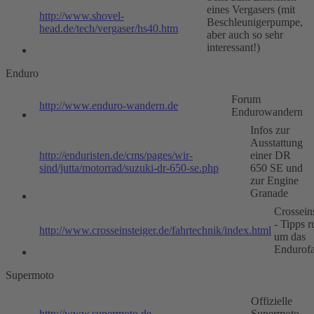
eines Vergasers (mit
http://www.shovel-
Beschleunigerpumpe,
head.de/tech/vergaser/hs40.htm
aber auch so sehr
interessant!)
Enduro
Forum
http://www.enduro-wandern.de
Endurowandern
Infos zur
Ausstattung
http://enduristen.de/cms/pages/wir-
einer DR
sind/jutta/motorrad/suzuki-dr-650-se.php
650 SE und
zur Engine
Granade
Crossein
- Tipps 
http://www.crosseinsteiger.de/fahrtechnik/index.html
um das
Endurof
Supermoto
Offizielle
http://www.supermoto.de
Supermoto-