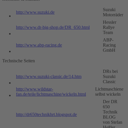
Suzuki
http://www.suzuki.de
Motorräder
Hessler
http://www.dr-big-shop.de/DR_650.html
Rallye
Team
ABP-
http://www.abp-racing.de
Racing
GmbH
Technische Seiten
DRs bei
http://www.suzuki-classic.de/14.htm
Suzuki
Classic
http://www.wildstar-
Lichtmaschiene
fan.de/teile/lichtmaschine/wickeln.html
selbst wickeln
Der DR
650
Technik
http://dr650technikhrt.blogspot.de
BLOG
von Stefan
Heßler