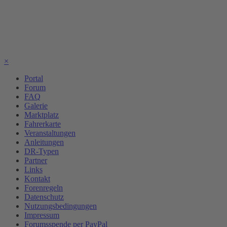
×
Portal
Forum
FAQ
Galerie
Marktplatz
Fahrerkarte
Veranstaltungen
Anleitungen
DR-Typen
Partner
Links
Kontakt
Forenregeln
Datenschutz
Nutzungsbedingungen
Impressum
Forumsspende per PayPal