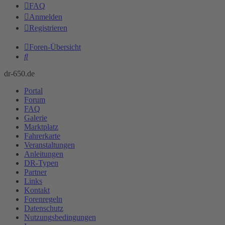
FAQ
Anmelden
Registrieren
Foren-Übersicht
Suche
dr-650.de
Portal
Forum
FAQ
Galerie
Marktplatz
Fahrerkarte
Veranstaltungen
Anleitungen
DR-Typen
Partner
Links
Kontakt
Forenregeln
Datenschutz
Nutzungsbedingungen