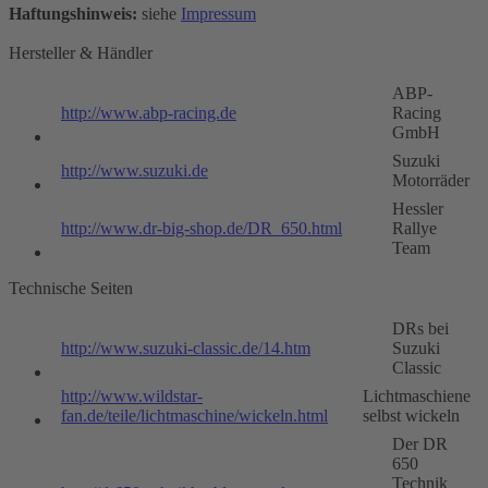
Haftungshinweis:
siehe
Impressum
Hersteller & Händler
ABP-
http://www.abp-racing.de
Racing
GmbH
Suzuki
http://www.suzuki.de
Motorräder
Hessler
http://www.dr-big-shop.de/DR_650.html
Rallye
Team
Technische Seiten
DRs bei
http://www.suzuki-classic.de/14.htm
Suzuki
Classic
http://www.wildstar-
Lichtmaschiene
fan.de/teile/lichtmaschine/wickeln.html
selbst wickeln
Der DR
650
Technik