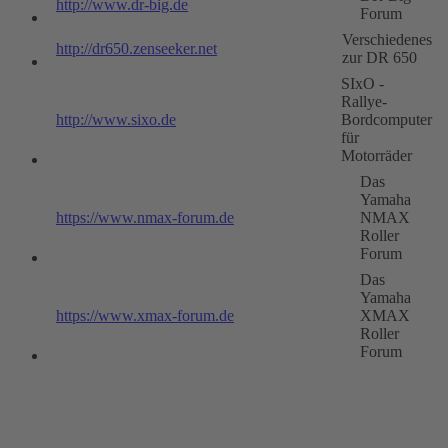
http://www.dr-big.de
Forum
Verschiedenes
http://dr650.zenseeker.net
zur DR 650
SIxO -
Rallye-
http://www.sixo.de
Bordcomputer
für
Motorräder
Das
Yamaha
https://www.nmax-forum.de
NMAX
Roller
Forum
Das
Yamaha
https://www.xmax-forum.de
XMAX
Roller
Forum