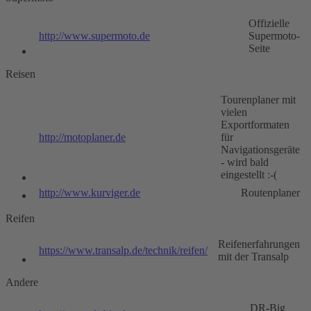
Offizielle
http://www.supermoto.de
Supermoto-
Seite
Reisen
Tourenplaner mit
vielen
Exportformaten
http://motoplaner.de
für
Navigationsgeräte
- wird bald
eingestellt :-(
http://www.kurviger.de
Routenplaner
Reifen
Reifenerfahrungen
https://www.transalp.de/technik/reifen/
mit der Transalp
Andere
DR-Big