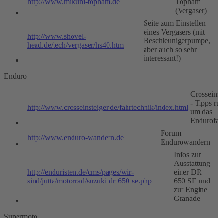
http://www.mikuni-topham.de
Topham
(Vergaser)
Seite zum Einstellen
eines Vergasers (mit
http://www.shovel-
Beschleunigerpumpe,
head.de/tech/vergaser/hs40.htm
aber auch so sehr
interessant!)
Enduro
Crossein
- Tipps 
http://www.crosseinsteiger.de/fahrtechnik/index.html
um das
Endurof
Forum
http://www.enduro-wandern.de
Endurowandern
Infos zur
Ausstattung
http://enduristen.de/cms/pages/wir-
einer DR
sind/jutta/motorrad/suzuki-dr-650-se.php
650 SE und
zur Engine
Granade
Supermoto