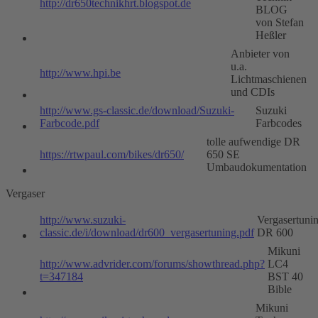
http://dr650technikhrt.blogspot.de
BLOG
von Stefan
Heßler
Anbieter von
u.a.
http://www.hpi.be
Lichtmaschienen
und CDIs
http://www.gs-classic.de/download/Suzuki-
Suzuki
Farbcode.pdf
Farbcodes
tolle aufwendige DR
https://rtwpaul.com/bikes/dr650/
650 SE
Umbaudokumentation
Vergaser
http://www.suzuki-
Vergasertuni
classic.de/i/download/dr600_vergasertuning.pdf
DR 600
Mikuni
http://www.advrider.com/forums/showthread.php?
LC4
t=347184
BST 40
Bible
Mikuni