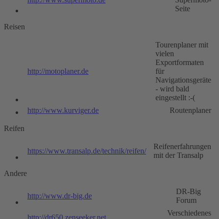
Seite
Reisen
Tourenplaner mit
vielen
Exportformaten
http://motoplaner.de
für
Navigationsgeräte
- wird bald
eingestellt :-(
http://www.kurviger.de
Routenplaner
Reifen
Reifenerfahrungen
https://www.transalp.de/technik/reifen/
mit der Transalp
Andere
DR-Big
http://www.dr-big.de
Forum
Verschiedenes
http://dr650.zenseeker.net