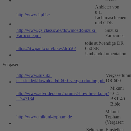
Anbieter von
u.a.
http://www.hpi.be
Lichtmaschienen
und CDIs
http://www.gs-classic.de/download/Suzuki-
Suzuki
Farbcode.pdf
Farbcodes
tolle aufwendige DR
https://rtwpaul.com/bikes/dr650/
650 SE
Umbaudokumentation
Vergaser
http://www.suzuki-
Vergasertuni
classic.de/i/download/dr600_vergasertuning.pdf
DR 600
Mikuni
http://www.advrider.com/forums/showthread.php?
LC4
t=347184
BST 40
Bible
Mikuni
http://www.mikuni-topham.de
Topham
(Vergaser)
Seite zum Einstellen