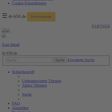
Cookie-Einstellungen
☰
dr-650.de
Forumsspende
PARTNER
Zum Inhalt
dr-650.de
Erweiterte Suche
Suche
Schnellzugriff
Unbeantwortete Themen
Aktive Themen
Suche
FAQ
Anmelden