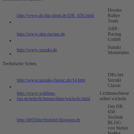
Hessler
http://www.dr-big-shop.de/DR_650.html
Rallye
Team
ABP-
http://www.abp-racing.de
Racing
GmbH
Suzuki
http://www.suzuki.de
Motorräder
Technische Seiten
DRs bei
http://www.suzuki-classic.de/14.htm
Suzuki
Classic
http://www.wildstar-
Lichtmaschiene
fan.de/teile/lichtmaschine/wickeln.html
selbst wickeln
Der DR
650
Technik
http://dr650technikhrt.blogspot.de
BLOG
von Stefan
Heßler