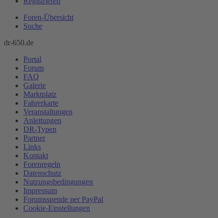
Registrieren
Foren-Übersicht
Suche
dr-650.de
Portal
Forum
FAQ
Galerie
Marktplatz
Fahrerkarte
Veranstaltungen
Anleitungen
DR-Typen
Partner
Links
Kontakt
Forenregeln
Datenschutz
Nutzungsbedingungen
Impressum
Forumsspende per PayPal
Cookie-Einstellungen