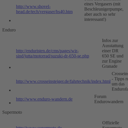
eines Vergasers (mit
http://www.shovel-
Beschleunigerpumpe,
head.de/tech/vergaser/hs40.htm
aber auch so sehr
interessant!)
Enduro
Infos zur
Ausstattung
http://enduristen.de/cms/pages/wir-
einer DR
sind/jutta/motorrad/suzuki-dr-650-se.php
650 SE und
zur Engine
Granade
Crossein
- Tipps 
http://www.crosseinsteiger.de/fahrtechnik/index.html
um das
Endurof
Forum
http://www.enduro-wandern.de
Endurowandern
Supermoto
Offizielle
http://www.supermoto.de
Supermoto-