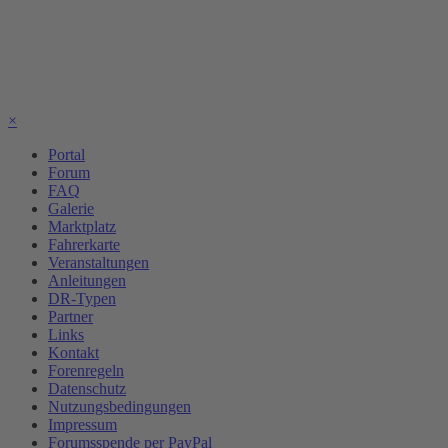
×
Portal
Forum
FAQ
Galerie
Marktplatz
Fahrerkarte
Veranstaltungen
Anleitungen
DR-Typen
Partner
Links
Kontakt
Forenregeln
Datenschutz
Nutzungsbedingungen
Impressum
Forumsspende per PayPal